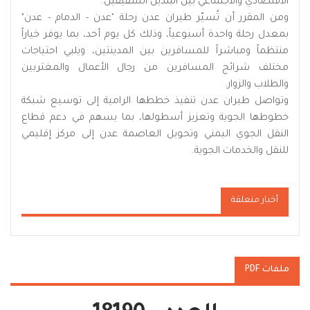
الاقتصادي والاجتماعي بين البلدين الشقيقين.
ومن المقرر أن تُسيّر طيران عدن رحلة "عدن - الدمام - عدن"
بمعدل رحلة واحدة أسبوعياً، وذلك كل يوم أحد، بما يوفر خياراً
منتظماً ومباشراً للمسافرين بين المدينتين، ويلبي احتياجات
مختلف شرائح المسافرين من رجال الأعمال والمغتربين
والطلاب والزوار.
وتواصل طيران عدن تنفيذ خططها الرامية إلى توسيع شبكة
خطوطها الجوية وتعزيز أسطولها، بما يسهم في دعم قطاع
النقل الجوي اليمني وتحويل العاصمة عدن إلى مركز إقليمي
للنقل والخدمات الجوية.
أخبار متعلقة
ملفات PDF