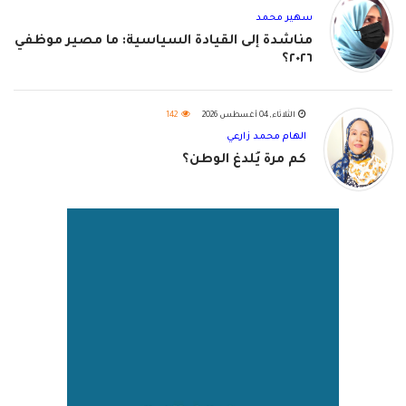
سهير محمد
مناشدة إلى القيادة السياسية: ما مصير موظفي
٢٠٢٦؟
الثلاثاء, 04 أغسطس 2026
142
الهام محمد زارعي
كم مرة يُلدغ الوطن؟