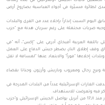
 تجمعين لآليات الجيش الإسرائيلي في بلدة رشاف
دى لطائرة مسيّرة في أجواء العباسية بصاروخ أرض
 اليوم السبت إنذاراً بإخلاء عدد من القرى والبلدات
توجيه ضربات محتملة على رغم سريان هدنة مع "حزب
باللغة العربية أفيخاي أدرعي على "إكس"، أنه "في
فاق وقف إطلاق النار، يضطر جيش الدفاع على العمل
دات إخلاءها "فوراً" والابتعاد عنها "لمسافة لا تقل
ية وبرج رحال ومعروب وباريش وأرزون وجناتا بقضاء
ت الغارات الإسرائيلية عدداً من البلدات المدرجة في
 تذكر فيه وتعرضت للاستهداف.
وعلى رغم سريان اتفاق وقف إطلاق النار منذ الـ17 من أبريل يواصل الجيش الإسرائيلي و"حزب