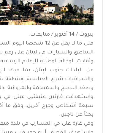
بيروت / 14 أكتوبر / متابعات:
قتل ما لا يقل عن 12 شخ
المناطق والسيارات في لبنان على رغم سر
وأفادت الوكالة الوطنية للإعلام الرسمي
من البلدات جنوب لبنان، بما فيها ال
والشرافيات شرق العباسية ومنطقة شار
وصفد البطيخ والجميجمة والمروانية وال
واستهدفت غارتين عنيفتين مبنى في ب
سبعة أشخاص وجرح آخرين، وفق ما أفاد
بحثاً عن ناجين.
وفي غارة على حي المسارب في بلدة مي
واستهدف القصف آلية حفر قرب مستشف