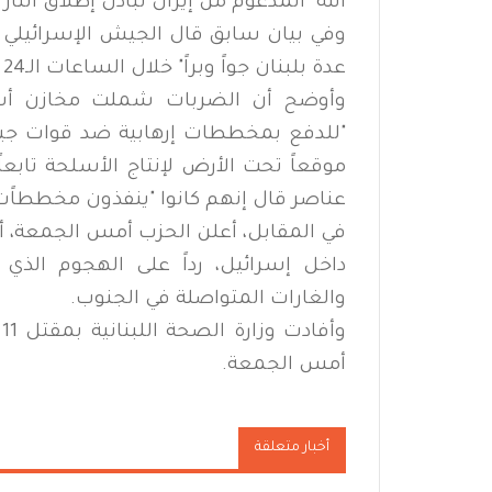
الله" المدعوم من إيران تبادل إطلاق الن
عدة بلبنان جواً وبراً" خلال الساعات الـ24 الماضية.
وأوضح أن الضربات شملت مخازن أس
"للدفع بمخططات إرهابية ضد قوات جيش
موقعاً تحت الأرض لإنتاج الأسلحة تابعا
عناصر قال إنهم كانوا "ينفذون مخططاًت 
في المقابل، أعلن الحزب أمس الجمعة، 
داخل إسرائيل، رداً على الهجوم الذي
والغارات المتواصلة في الجنوب.
و
أمس الجمعة.
أخبار متعلقة