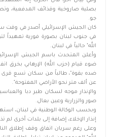
وفي بيان آخر، قال الحزب إنه استهدف
بصلية صاروخية وقذائف المدفعية، وتص
جو.
كان الجيش الإسرائيلي أصدر في وقت سابق
في جنوب لبنان بصورة فورية تمهيداً ل
الله" حالياً في لبنان.
وأعلن المتحدث باسم الجيش الإسرائيلي 
ضوء قيام (حزب الله) الإرهابي بخرق ات
ضده بقوة"، طالباً من سكان تسع قرى وبل
عن ألف متر نحو الأراضي المفتوحة".
والإنذار موجه لسكان طير دبا والعباس
صور والزرارية وعين بعال.
وبحسب الوكالة الوطنية في لبنان، استهدف
إنذار الإخلاء، إضافة إلى بلدات أخرى لم