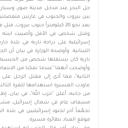
جل البحر عند مدخل مدينة صور، وسيار
بين بيروت والجنوب في غارتين منفصلتي
بعد نحو 20 كيلومتراً جنوب بيروت، قتل فيها ثلاثة أشخاص.
وقتل شخص في الأقل وأصيبت ابنته بج
إسرائيلية على دراجة نارية في بلدة ح
اللبنانية. وأوضحة الوزارة في بيان أن 
وأوضحت أنهما "عندما تمكنا من الابتعا
عاودت المسيرة استهدافها للمرة الثالث
من جانبه، أعلن "حزب الله"، في بيان، 
مسغاف عام في شمال إسرائيل، مشيراً
تجمّعاً آخر لجنود إسرائيليين في بلدة ا
موقع العباد بطائرة مسيرة.