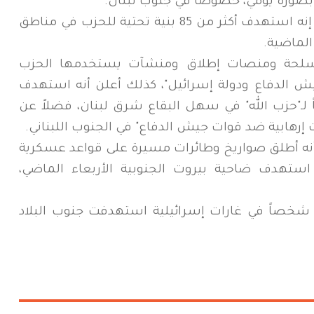
ار بصورة يومي، خصوصاً في جنوب لبنان.
وفي بيان سابق قال الجيش الإسرائيلي إنه استهدف أكثر من 85 بنية تحتية للحزب في مناطق
لحة ومنصات إطلاق ومنشآت يستخدمها الحزب
 الدفاع ودولة إسرائيل"، كذلك أعلن أنه استهدف
ً لـ"حزب الله" في سهل البقاع شرق لبنان، فضلاً عن
إرهابية ضد قوات جيش الدفاع" في الجنوب اللبناني.
أنه أطلق صواريخ وطائرات مسيرة على قواعد عسكرية
 استهدف ضاحية بيروت الجنوبية الأربعاء الماضي،
أفادت وزارة الصحة اللبنانية بمقتل 11 شخصاً في غارات إسرائيلية استهدفت جنوب البلاد