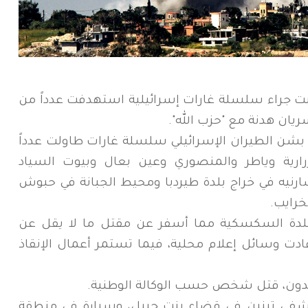
صا اليوم السبت جراء سلسلة غارات إسرائيلية استهدفت عدداً من
يان هدنة مع "حزب الله".
ة بشن الطيران الإسرائيلي سلسلة غارات طاولت عدداً
زرارية وياطر والمنصوري وعين بعال وبيوت السياد
نيه في خراج بلدة طيردبا ومحيط الجبانة في حبوش
خرايب.
لدة السكسكية مما أسفر عن مقتل ما لا يقل عن
ت وسائل إعلام محلية، فيما تستمر أعمال الإنقاذ
فدون، قتل شخص حسب الوكالة الوطنية.
ى تبنين في قضاء بنت جبيل، وسيارة في منطقة