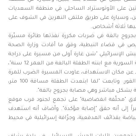
تين على الأوتوستراد الساحلي في منطقة السعديات
ن، وسيارة على طريق ملتقى النهرين في الشوف على
روح بالغة في ضربات مكررة نفذتها طائرة مسيّرة
اريص في قضاء النبطية، وفق ما أفادت وزارة الصحة
الجيش الإسرائيلي "شن غارة أولى من مسيرة على دراجة
نارية كان يستقلها شخص من الجنسية السورية مع ابنته الطفلة البالغة من العمر 12 سنة"،
د عن مكان الاستهداف، عاودت المسيرة الضرب للمرة
الثانية"، مما أدى إلى مقتل الرجل على الفور. وتابعت "لما ابتعدت الطفلة مسافة 100 متر،
ة بشكل مباشر وهي مصابة بجروح بالغة".
إطلاق "محلّقة انقضاضية" على تجمع لجنود قرب موقع
 إلى أنه حقق "إصابة مؤكدة". وأضاف أنه استهدف
لبياضة بقذائف المدفعية، وجرّافة إسرائيلية في محيط