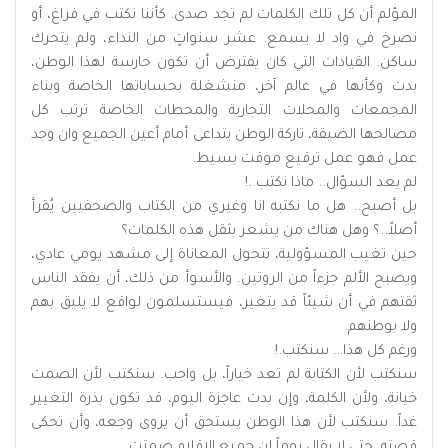
المؤلم أن كل تلك الكلمات لم تجد صدى. كأننا نكتب في فراغ، أو
نصرخ في واد لا يسمع. عشر سنواتٍ من النداء، ولم يتحرك
ساكن. القيادات التي كان يفترض أن تكون حارسة لهذا الوطن،
بدت وكأنها في عالم آخر، منشغلة بحساباتها الخاصة وبناء
المجمعات والمحلات التجارية والمحطات الخاصة ترتب كل
مصالحها الضيقة، تاركة الوطن يتداعى أمام أعين الجميع وان وجد
عمل فهو عمل ترقيع موقت بسيط.
لم يعد السؤال.. ماذا نكتب..!
بل أصبح.. هل ما نكتبه انا وغيري من الكتاب والصحفيين يُقرأ
أصلاً..؟ وهل هناك من يشعر بثقل هذه الكلمات؟
حين تغيب المسؤولية، تتحول المعاناة إلى مشهد يومي عادي،
ويصبح الألم جزءاً من الروتين. والأسوأ من ذلك، أن يفقد الناس
ثقتهم في أن شيئاً قد يتغير، فيستسلمون لواقع لا يليق بهم
ولا بوطنهم.
ورغم كل هذا… سنكتب.!
سنكتب لأن الكتابة لم تعد خياراً، بل واجب. سنكتب لأن الصمت
خيانة، ولأن الكلمة، وإن بدت عاجزة اليوم، قد تكون بذرة التغيير
غداً. سنكتب لأن هذا الوطن يستحق أن يروى وجعه، وأن تحكى
قصته، حتى لا يقال يوماً إن جميع الاقلام صمتت.