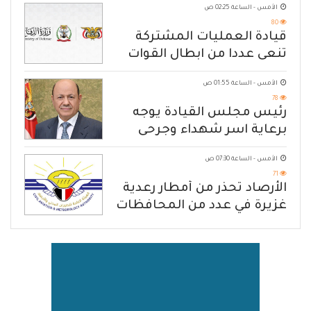
الأمس - الساعة 02:25 ص
80
قيادة العمليات المشتركة
تنعى عددا من ابطال القوات
المسلحة
الأمس - الساعة 01:55 ص
78
رئيس مجلس القيادة يوجه
برعاية اسر شهداء وجرحى
الهجوم الإرهابي الحوثي والرد
الأمس - الساعة 07:30 ص
الحازم على مصدر التهديد
71
الأرصاد تحذّر من أمطار رعدية
غزيرة في عدد من المحافظات