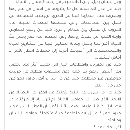
وعن إنسان يذبل، وعن أحلام تتبخر في زحمة الإهمال واللامبالاة.
كتبنا عن عدن العاصمة بكل ما يشوبها من اهمال في شوارعها
وتصريف مياه امطارها كتبنا عن الطرق الرئيسية المتهالكة التي
تصل بين المحافظات والتي سحقتها المعدات الثقيلة اثناء
الحروب بل تفصل بين معاناةٍ وأخرى. كتبنا عن وضع المدارس
وازمة الكتب التي فقدت روحها، وعن المعلم الذي صار يحمل همّ
الحياة أكثر مما يحمل رسالة التعليم. كتبنا عن مشاريع المياه
والمستشفيات التي أصبحت أقرب إلى محطات انتظار للألم، لا
أماكن للشفاء.
كتبنا عن الكهرباء وانقطاعات التيار التي تغيب أكثر مما تحضر،
وعن أسعار ترتفع بلا رحمة، وعن مشتقات نفطية، عن مرتبات
موظفين غير منتظمة. كتبنا عن كل شيء أثقل كاهل المواطن
حتى كاد أن ينهار.
كتبنا عن كل شيء..عن البنية التحتية، عن الفقر، عن البطالة، عن
الانهيار الذي طال كل مفاصل الحياة. لم نترك بابا إلا طرقناه، ولا
قضية إلا وألقينا عليها الضوء، لأننا نؤمن أن الوطن ليس مجرد
حدود جغرافية، بل هو منظومة حياة متكاملة، قوامها الإنسان
وكرامته.
لكن، ماذا بعد..!