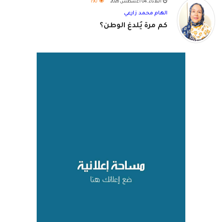
الثلاثاء, 04 أغسطس 2026
190
الهام محمد زارعي
كم مرة يُلدغ الوطن؟