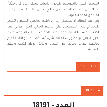
التنسيق الفني والتصميم والإخراج للكتاب بشكل عام كان جذّاباً،
ناهيك عن الغلاف المتميز ذي طابع يحمل دلالة النشوة والنور
المتدفق لهذه العلوم.
وفي هذا المقام لا يسعني إلا أن أتقدم بخالص الشكر والتقدير
والاحترام للأخ المهندس علي قاسم الدباني الذي أهداني هذا
الكتاب القيم نيابة عن عمه القدير المؤلف للكتاب البروف/ عبده
يحيى الدباني، والدكتور سالم الحنشي، أستاذي الأدب والنقد القديم
بجامعة عدن، ومزيداً من الإبداع والتألق لرواد الأدب والنقد
والتنمية.
أخبار متعلقة
ملفات PDF
العدد - 18191