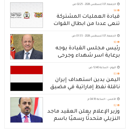
الجمعة, 07 أغسطس 2026 - 02:25 ص
94
قيادة العمليات المشتركة
تنعى عددا من ابطال القوات
المسلحة
الجمعة, 07 أغسطس 2026 - 01:55 ص
90
رئيس مجلس القيادة يوجه
برعاية اسر شهداء وجرحى
الهجوم الإرهابي الحوثي والرد
اليوم - الساعة 12:40 ص
الحازم على مصدر التهديد
83
اليمن يدين استهداف إيران
ناقلة نفط إماراتية في مضيق
هرمز
الأمس - الساعة 04:18 م
82
وزير الإعلام يعلن العقيد ماجد
النزيلي متحدثًا رسميًا باسم
القوات المسلحة اليمنية