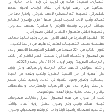
الأنصاري، قصيدة مالك بن الريب في رثاء الذات، حائية أبي
العتاهية في الزهد، نونية أبي البقاء الرندي، لامية العجم
للطغرائي، قصيدة (قم للمعلم) لأحمد شوقي، واختيار باقة من
قصائد وأدب الأدب الحديث اليمني منها (أحزان وإصرار) للشاعر
عبدالله البردوني، وقصة (الأرض يا سلمى) لمحمد عبدالولي،
وقصيدة (طفل متسول) للشاعر لطفي جعفر أمان.
10 - التنمية البشرية في النقد الأدبي العربي، وفيه ثمانية مطالب
مقسمة حسب التقسيمات المتعارف عليها في دراسة الأدب...
تكون الكتاب من 224 صفحة من القطع المتوسط الأصفر، وعدد
من الفصول والأقسام المذكورة مسبقاً. اسم الناشر (دار الكتب
والدراسات العربية)، ورقم الإيداع 16303، عام الإصدار 2025م.
واختتم المؤلفان كتابهما بنتائج الدراسة وتوصياتها، والتي ركزت
على أهمية كل من التنمية البشرية والأدب ونقده في الحياة
الإنسانية، وتعزيز وجود التنمية في الأدب، وتحديد شكل مسار
الدراسة، وطرح عدد من التوصيات والمقترحات والملاحظات
لإنتاج دراسات بحثية مركزة لهذه الموضوعات.
تحت كل عنوان من هذه الفصول أسرار وحكايات، معلومات
قيمة، أهداف وقيم، وفن وفنون، عشق، رؤية، أبعاد، بياناتٌ،
وتقاسيم كمعادلة رياضية ثابتة وذات أثر ونغم ومعطياتٍ وحلول.