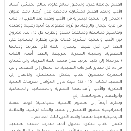
القديم بجامعة عدن، والدكتور سالم علوي سالم الحنشي أستاذ
الأدب والنقد القديم المشارك بجامعة عدن أيضاً، تحت عنوان
((مدخل إلى التنمية البشرية في الأدب ونقده عند العرب)). كتاب
في غاية الجمال والروعة، ذو ثروة معلوماتية أدبية رصينة ومفيدة
وتقاسيم متناسقة ومتناغمةٌ تشدو وتَطرب كل ذي لب، ممزوج
بين الأدب والتنمية البشرية كدلالة توحي بفطرة الإنسانية على
اللغة التي جُبل عليها الإنسان، اللغة الأم العربية ودلالتها
المعنوية، وتنميته البشرية المرتبطة باللغة. أُهدي الكتاب
(الدراسة) إلى كلية التربية عدن قسم اللغة العربية، والى عُشاق
قراءة كل مغاير للقراءات التقليدية. ثم الانتقال إلى المقدمة والتي
اختصرت مضمون الكتاب بشكل متسلسل، والانتقال إلى
التمهيد للكتاب (15 - 32) حيث تناول المؤلفان تعريفات التنمية
البشرية والأدب وأهدافهما التنموية والاقتصادية والاجتماعية
وأنواعهما ومقوماتهما...إلخ
وتطرقا أيضاً إلى مفهوم (التنمية السياسية) كونها مهمة
إستراتيجية لتحقيق الاستقرار والتنمية والحكم الرشيد، والعلاقة
الديناميكية فيما بينهما والنقد الأدبي لتلك العناصر...
شمل الكتاب عشرة فصول أدبية متدرجة حسب التقسيم