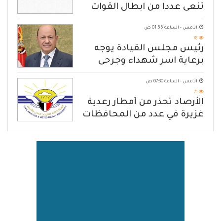
تنعى عددا من ابطال القوات
المسلحة
الأمس - الساعة 01:55 ص
78
رئيس مجلس القيادة يوجه
برعاية اسر شهداء وجرحى
الهجوم الإرهابي الحوثي والرد
الأمس - الساعة 07:30 ص
الحازم على مصدر التهديد
71
الأرصاد تحذّر من أمطار رعدية
غزيرة في عدد من المحافظات