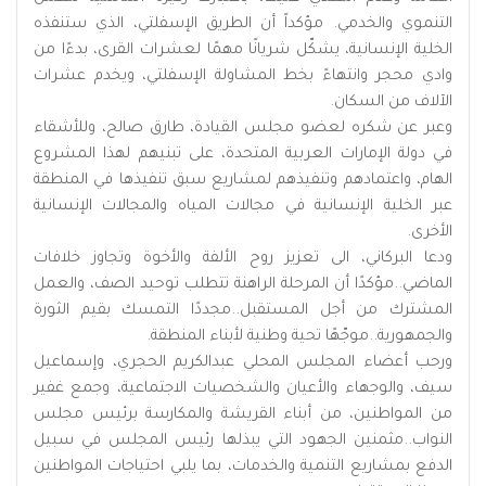
التنموي والخدمي. مؤكداً أن الطريق الإسفلتي، الذي ستنفذه
الخلية الإنسانية، يشكّل شريانًا مهمًا لعشرات القرى، بدءًا من
وادي محجر وانتهاءً بخط المشاولة الإسفلتي، ويخدم عشرات
الآلاف من السكان.
وعبر عن شكره لعضو مجلس القيادة، طارق صالح، وللأشقاء
في دولة الإمارات العربية المتحدة، على تبنيهم لهذا المشروع
الهام، واعتمادهم وتنفيذهم لمشاريع سبق تنفيذها في المنطقة
عبر الخلية الإنسانية في مجالات المياه والمجالات الإنسانية
الأخرى.
ودعا البركاني، الى تعزيز روح الألفة والأخوة وتجاوز خلافات
الماضي..مؤكدًا أن المرحلة الراهنة تتطلب توحيد الصف، والعمل
المشترك من أجل المستقبل..مجددًا التمسك بقيم الثورة
والجمهورية..موجّهًا تحية وطنية لأبناء المنطقة.
ورحب أعضاء المجلس المحلي عبدالكريم الحجري، وإسماعيل
سيف، والوجهاء والأعيان والشخصيات الاجتماعية، وجمع غفير
من المواطنين، من أبناء القريشة والمكارسة برئيس مجلس
النواب..مثمنين الجهود التي يبذلها رئيس المجلس في سبيل
الدفع بمشاريع التنمية والخدمات، بما يلبي احتياجات المواطنين