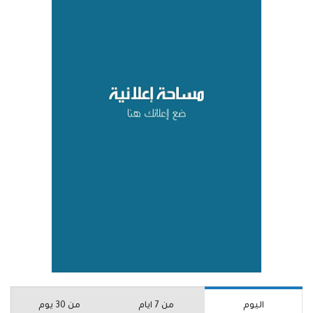
اليوم
من 7 ايام
من 30 يوم