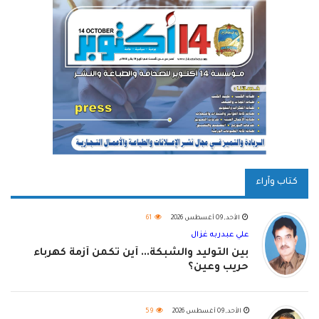
كتاب وآراء
الأحد, 09 أغسطس 2026
61
علي عبدربه غزال
بين التوليد والشبكة... أين تكمن أزمة كهرباء
حريب وعين؟
الأحد, 09 أغسطس 2026
59