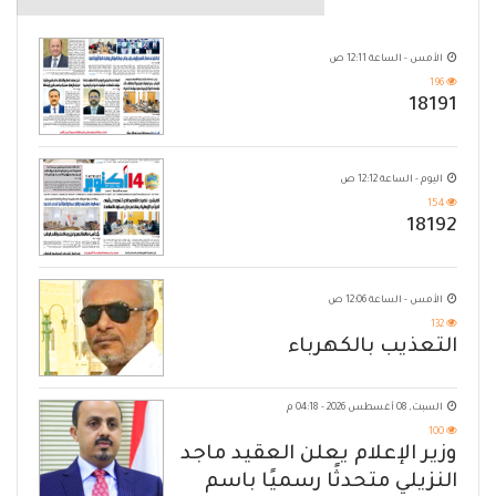
الأمس - الساعة 12:11 ص
196
18191
اليوم - الساعة 12:12 ص
154
18192
الأمس - الساعة 12:06 ص
132
التعذيب بالكهرباء
السبت, 08 أغسطس 2026 - 04:18 م
100
وزير الإعلام يعلن العقيد ماجد
النزيلي متحدثًا رسميًا باسم