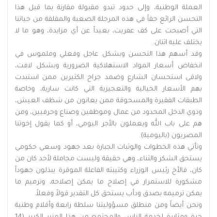
العملة الوطنية، وإلى حدود تبدو مقبولة مقارنة بما قبل هذا
التحسن الرائع حقاً في هذه المرحلة الصعبة والمقلقة من حياتنا
التي أصبحت على كف عفريت، بعيداً عن أي مزايدة، وهو ما لا
يختلف عليه اثنان.
وقد أسهم هذا التحسن وبشكل عاجل وفعلي وملموس في
انخفاض أسعار المواد الاستهلاكية الضرورية وبشكل لافت،
ولاقى استحسان الشارع وضمد جراح الكثيرين ممن استبدت
بهم الأسعار الخيالية والتعجيزية التي كانت سارية، وخاصة
الطبقات الفقيرة والمسحوقة ممن يعانون من شظف العيش،
وذوي الدخل المحدود من عمال وموظفين وصناع وحرفيين، ومن
هم على باب الله ويعملون بالأجر اليومي، أو كما يقول إخوتنا
المصريون (باليومية).
وتأتي هذه الخطوات والوثبات الجبارة بعد جهود وسعي حكومي
يستحق الشكر والثناء، وهي حقيقة وليست مجاملة لأحد كان من
كان، فالأخ رئيس الوزراء وكتيبته الفاعلة الموقرة يبذلون جهوداً
مشكورة للاستمرار في إصلاح ما يمكن إصلاحه، وترميم ما
يمكن ترميمه بصدق ودأب يستحق كل التقدير قولاً وفعلاً.
ونحن أيضاً ومن منطلق مسؤوليتنا سلطة رابعة وأقلام وطنية