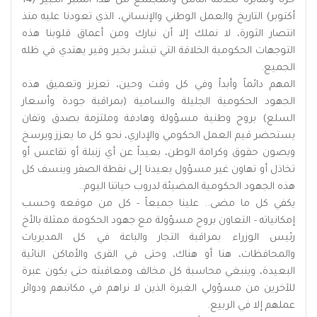
حرة ومثابرة لخدمة الناس والمجتمع من هذا المنبر الكبير (14
أكتوبر) التاريخ والعمل الوطني والإنساني، الذي تعودنا عليه منذ
انتصار الثورة، لا نملك إلا أن نبارك ومن أعماق قلوبنا هذه
التوجهات الحكومية الخلاقة التي تبشر بخير وفير يهتدي في ظله
الجميع.
المهم دائماً وأبداً وفي كل وقت وحين، تعزيز وتعميق هذه
الجهود الحكومية الجليلة والسامية (بمراقبة جودة وأسعار
السلع) بروح وطنية مسؤولة وهادفة وملتزمة بصدق وتفان
يستحضر قيم العمل الحكومي والإداري، نحو كل ما يعزز ويرسخ
ويصون حقوق وكرامة الوطن، بعيداً عن أي زنبلة أو تقاعس أو
تخاذل أو تهاون غير مسؤول يعيدنا إلى نقطة الصفر وينسف كل
هذه الجهود الحكومية المضيئة لدروب حياتنا اليوم..
يكفي كل ما مضى.. علينا جميعاً - كل من موقعه وحسب
إمكانياته - التعاون بروح مسؤولة مع جهود الحكومة ممثلة بالأخ
رئيس الوزراء بمراقبة التجار والباعة في كل المديريات
والمحافظات، هنا أو هناك، وحتى في القرى والأماكن النائية
البعيدة، وينبغي محاسبة كل مخالف ومعاقبته حتى يكون عبرة
للآخرين من مسؤولي الغبرة الذين لا نراهم في مكاتبهم ودوائر
عملهم إلا في الربيع.