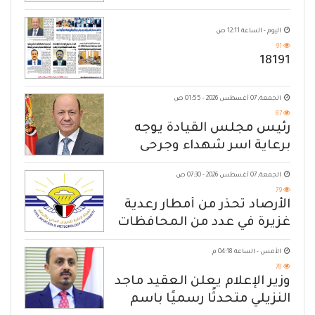
المسلحة
اليوم - الساعة 12:11 ص
91
18191
الجمعة, 07 أغسطس 2026 - 01:55 ص
87
رئيس مجلس القيادة يوجه
برعاية اسر شهداء وجرحى
الهجوم الإرهابي الحوثي والرد
الجمعة, 07 أغسطس 2026 - 07:30 ص
الحازم على مصدر التهديد
79
الأرصاد تحذّر من أمطار رعدية
غزيرة في عدد من المحافظات
الأمس - الساعة 04:18 م
78
وزير الإعلام يعلن العقيد ماجد
النزيلي متحدثًا رسميًا باسم