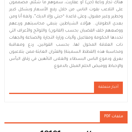
هناك تجار وباعة (جن) أو عفاريت، سموهم ما شئتم، مصممون
على التلاعب بقوت الناس من خلال رفع الأسعار وبشكل كبير
وخطير وغير مقبول، وعلى قاعدة “حبتي وإلا الديك”، ولغة أنا ومن
بعدي الطوفان.. هؤلاء الشياطين ينبغي محاسبتهم وردعهم
ووضعهم خلف القضبان بحسب (القانون) واللوائح والأعراف التي
تحددها الحكومة ومفاعيل وآليات وزارة التجارة والصناعة والجهات
ذات العلاقة المخول لها، بحسب القوانين، ردع ومعاقبة
ومحاسبة هذه (القطط السمينة) والفئران العابثة ممن يتلاعبون
بعرق ودموع الناس البسطاء والغلابى التائهين في زقاق اليأس
والإحباط ووميض الحلم المبلل بالدموع.
أخبار متعلقة
ملفات PDF