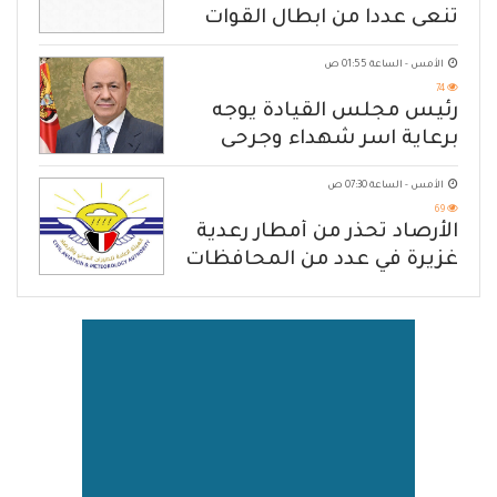
تنعى عددا من ابطال القوات
المسلحة
الأمس - الساعة 01:55 ص
74
رئيس مجلس القيادة يوجه
برعاية اسر شهداء وجرحى
الهجوم الإرهابي الحوثي والرد
الأمس - الساعة 07:30 ص
الحازم على مصدر التهديد
69
الأرصاد تحذّر من أمطار رعدية
غزيرة في عدد من المحافظات