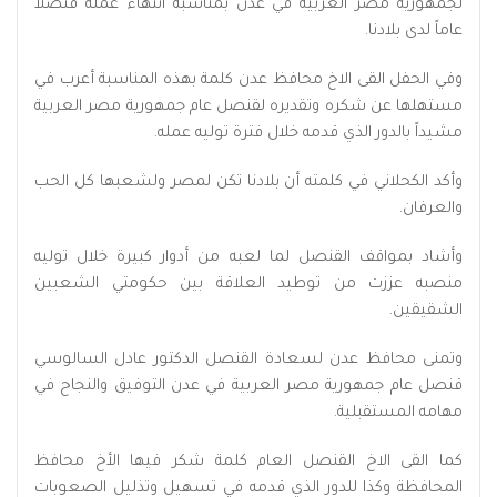
لجمهورية مصر العربية في عدن بمناسبة انتهاء عمله قنصلاً
عاماً لدى بلادنا.
وفي الحفل القى الاخ محافظ عدن كلمة بهذه المناسبة أعرب في
مستهلها عن شكره وتقديره لقنصل عام جمهورية مصر العربية
مشيداً بالدور الذي قدمه خلال فترة توليه عمله.
وأكد الكحلاني في كلمته أن بلادنا تكن لمصر ولشعبها كل الحب
والعرفان.
وأشاد بمواقف القنصل لما لعبه من أدوار كبيرة خلال توليه
منصبه عززت من توطيد العلاقة بين حكومتي الشعبين
الشقيقين.
وتمنى محافظ عدن لسعادة القنصل الدكتور عادل السالوسي
قنصل عام جمهورية مصر العربية في عدن التوفيق والنجاح في
مهامه المستقبلية.
كما القى الاخ القنصل العام كلمة شكر فيها الأخ محافظ
المحافظة وكذا للدور الذي قدمه في تسهيل وتذليل الصعوبات