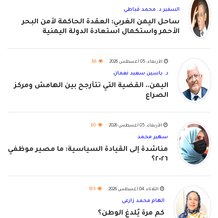
السفير د. محمد قباطي
ساحل اليمن الغربي: العقدة الحاكمة لأمن البحر
الأحمر واستكمال استعادة الدولة اليمنية
الأربعاء, 05 أغسطس 2026
86
د. ياسين سعيد نعمان
اليمن.. القضية التي تتأرجح بين الهامش ومركز
الصراع
الأربعاء, 05 أغسطس 2026
80
سهير محمد
مناشدة إلى القيادة السياسية: ما مصير موظفي
٢٠٢٦؟
الثلاثاء, 04 أغسطس 2026
189
الهام محمد زارعي
كم مرة يُلدغ الوطن؟