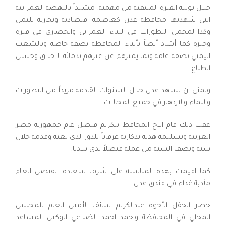
خلال توليه الفترة المتبقية من مهمته. مشيداً بالنهضة العمرانية
التي شهدتها محافظة عدن كعاصمة اقتصادية وتجارية لليمن
وكذا لمجمل التطورات في البناء العمراني والحضاري في فترة
وجيزة كما أشاد أيضاً بأبناء المحافظة بصفة خاصة وبالشعب
اليمني بصفة عامة وبما يميزهم عن غيرهم بدماثة الاخلاق وحسن
الطباع.
وتمنى ان تشهد عدن خلال السنوات القادمة مزيداً من التطورات
والنماء والازدهار في جميع المجالات.
عقب ذلك قام الاخ المحافظ بتكريم قنصل عام جمهورية مصر
العربية وتسليمه هدية تذكارية عرفاناً للدور الذي لعبه وقدمه خلال
سنة ونصف السنة من عمله قنصلاً لدى بلادنا.
كما اقيمت بهذه المناسبة على شرف سعادة القنصل العام
مأدبة غداء في فندق عدن.
حضر الحفل الأخوة عبدالكريم شائف الأمين العام للمجلس
المحلي في المحافظة واحمد احمد الضلاعي الوكيل المساعد