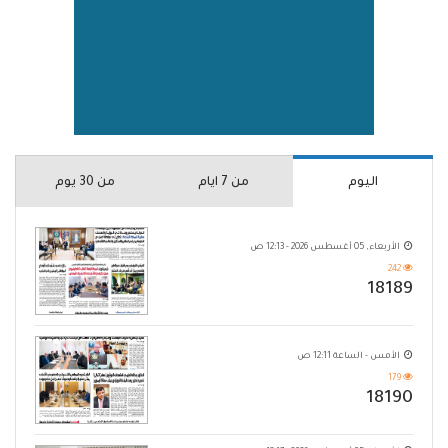
اليوم
من 7 ايام
من 30 يوم
الأربعاء, 05 أغسطس 2026 - 12:13 ص
242
18189
الأمس - الساعة 12:11 ص
179
18190