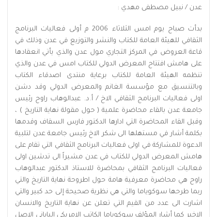
عدن / نبيل مصطفى مهدي :
بدأت صباح يوم امس الثلاثاء 2006 م أولى فعاليات البرنامج
الثقافي للهيئة العامة للكتاب والنشر والتوزيع في عدن وذلك في
قاعة العروض في المركز التجاري مول عدن والذي يأتي انعقادها
على هامش افتتاح المعرض الدولي للكتاب امس في عدن والذي
تنظمه الهيئة العامة للكتاب برعاية منتدى اصدقاء الكتاب
وبالتنسيق مع مؤسسة الغانم والمعرض الدولي وقد دشن
اولى فعاليات البرنامج الثقافي الاخ / أ.د. عبدالوهاب راوح رئيس
جامعة عدن بالقاء محاضرة علمية ( حول مقولة نهاية التاريخ ) ،
وقبل القاء المحاضرة التي ادارها الدكتور فارس السقاف وقدمها
بكلمة أشار في مستهلها الى شكر الاخ رئيس جامعة عدن لتلبية
الدعوة للمشاركة في اولى فعاليات البرنامج الثقافي التي تقام على
هامش المعرض الدولي للكتاب في عدن مشيراً الى تدشين اولى
فعاليات البرنامج الثقافي بمحاضرة للاستاذ الدكتور عبدالوهاب
راوح هي محاضرة معرفية هامة حول اطروحة نهاية التاريخ والتي
ربما طرحها سوكوياما والتي هي نظرية صحيحة إلى حد كبير والتي
اشارت الى عدد من القيم التي تعلن عن نهاية التاريخ والانسان
الاخير كما أشار المؤلف سوكوياما الكاتب الامريكي الياباني الاصل