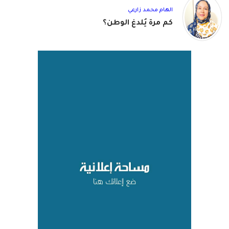
الهام محمد زارعي
كم مرة يُلدغ الوطن؟