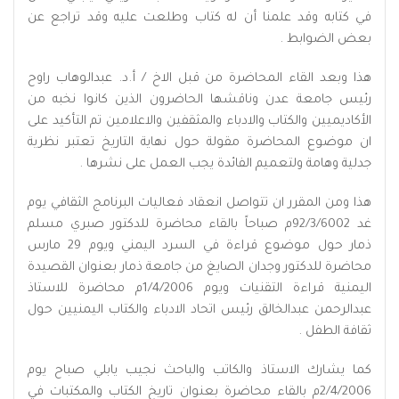
في كتابه وقد علمنا أن له كتاب وطلعت عليه وقد تراجع عن
بعض الضوابط .
هذا وبعد القاء المحاضرة من قبل الاخ / أ.د. عبدالوهاب راوح
رئيس جامعة عدن وناقشها الحاضرون الذين كانوا نخبه من
الأكاديميين والكتاب والادباء والمثقفين والاعلامين تم التأكيد على
ان موضوع المحاضرة مقولة حول نهاية التاريخ تعتبر نظرية
جدلية وهامة ولتعميم الفائدة يجب العمل على نشرها .
هذا ومن المقرر ان تتواصل انعقاد فعاليات البرنامج الثقافي يوم
غد 92/3/6002م صباحاً بالقاء محاضرة للدكتور صبري مسلم
ذمار حول موضوع قراءة في السرد اليمني ويوم 29 مارس
محاضرة للدكتور وجدان الصايغ من جامعة ذمار بعنوان القصيدة
اليمنية قراءة التقنيات ويوم 1/4/2006م محاضرة للاستاذ
عبدالرحمن عبدالخالق رئيس اتحاد الادباء والكتاب اليمنيين حول
ثقافة الطفل .
كما يشارك الاستاذ والكاتب والباحث نجيب يابلي صباح يوم
2/4/2006م بالقاء محاضرة بعنوان تاريخ الكتاب والمكتبات في