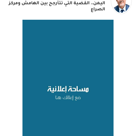
اليمن.. القضية التي تتأرجح بين الهامش ومركز
الصراع