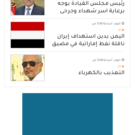
رئيس مجلس القيادة يوجه
برعاية اسر شهداء وجرحى
الهجوم الإرهابي الحوثي والرد
اليوم - الساعة 12:40 ص
الحازم على مصدر التهديد
91
اليمن يدين استهداف إيران
ناقلة نفط إماراتية في مضيق
هرمز
اليوم - الساعة 12:06 ص
87
التعذيب بالكهرباء