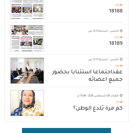
230
18188
الأمس - الساعة 12:13 ص
205
18189
الأمس - الساعة 12:17 ص
124
عقداجتماعا استثنايا بحضور
جميع اعضائه
الثلاثاء, 04 أغسطس 2026 - 10:46 م
123
كم مرة يُلدغ الوطن؟