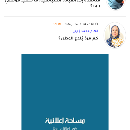
مناشدة إلى القيادة السياسية: ما مصير موظفي
٢٠٢٦؟
الثلاثاء, 04 أغسطس 2026
123
الهام محمد زارعي
كم مرة يُلدغ الوطن؟