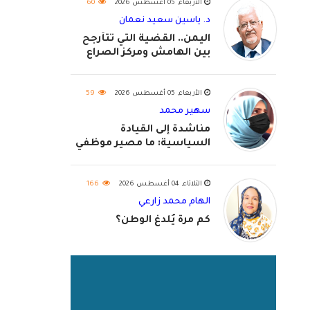
الأربعاء, 05 أغسطس 2026
60
د. ياسين سعيد نعمان
اليمن.. القضية التي تتأرجح
بين الهامش ومركز الصراع
الأربعاء, 05 أغسطس 2026
59
سهير محمد
مناشدة إلى القيادة
السياسية: ما مصير موظفي
٢٠٢٦؟
الثلاثاء, 04 أغسطس 2026
166
الهام محمد زارعي
كم مرة يُلدغ الوطن؟