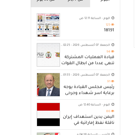
اليوم
من 7 ايام
من 30 يوم
اليوم - الساعة 12:11 ص
125
18191
الجمعة, 07 أغسطس 2026 - 02:25 ص
94
قيادة العمليات المشتركة
تنعى عددا من ابطال القوات
المسلحة
الجمعة, 07 أغسطس 2026 - 01:55 ص
91
رئيس مجلس القيادة يوجه
برعاية اسر شهداء وجرحى
الهجوم الإرهابي الحوثي والرد
الحازم على مصدر التهديد
اليوم - الساعة 12:40 ص
86
اليمن يدين استهداف إيران
ناقلة نفط إماراتية في
مضيق هرمز
الأمس - الساعة 04:18 م