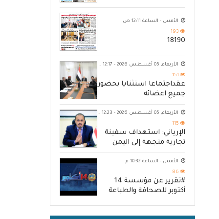
الأمس - الساعة 12:11 ص
193
18190
الأربعاء, 05 أغسطس 2026 - 12:17 ص
151
عقداجتماعا استثنايا بحضور
جميع اعضائه
الأربعاء, 05 أغسطس 2026 - 12:23 ص
115
الإرياني: استهداف سفينة
تجارية متجهة إلى اليمن
يكشف حصار الحوثي للشعب
الأمس - الساعة 10:32 م
86
#تقرير عن مؤسسة 14
أكتوبر للصحافة والطباعة
والنشر