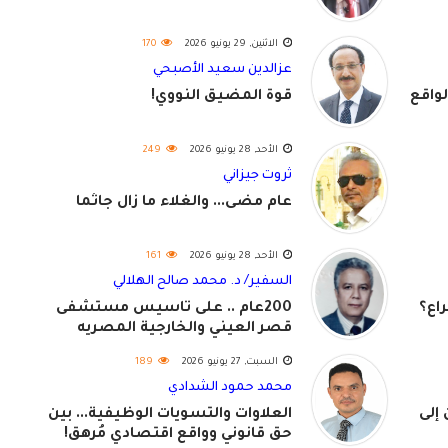
الاثنين, 29 يونيو 2026
170
عزالدين سعيد الأصبحي
لواقع
قوة المضيق النووي!
الأحد, 28 يونيو 2026
249
ثروت جيزاني
عام مضى... والغلاء ما زال جاثماً
الأحد, 28 يونيو 2026
161
السفير/ د. محمد صالح الهلالي
اع؟
200عام .. على تاسيس مستشفى
قصر العيني والخارجية المصريه
السبت, 27 يونيو 2026
189
محمد حمود الشدادي
 إلى
العلاوات والتسويات الوظيفية... بين
حق قانوني وواقع اقتصادي مُرهق!