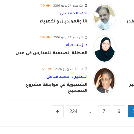
الأربعاء, 24 يونيو 2026
179
احمد الجعشاني
غدر
أنا والمونديال والكهرباء
الأربعاء, 24 يونيو 2026
180
د. زينب حزام
العطلة الصيفية للمدارس في عدن
الثلاثاء, 23 يونيو 2026
279
السفير د. محمد قباطي
ير
الشعبوية في مواجهة مشروع
التصحيح
224
...
7
6