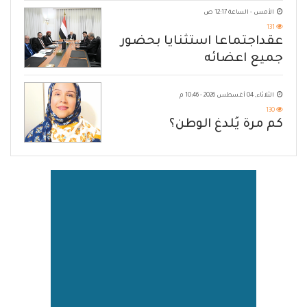
الأمس - الساعة 12:17 ص
131
عقداجتماعا استثنايا بحضور
جميع اعضائه
الثلاثاء, 04 أغسطس 2026 - 10:46 م
130
كم مرة يُلدغ الوطن؟