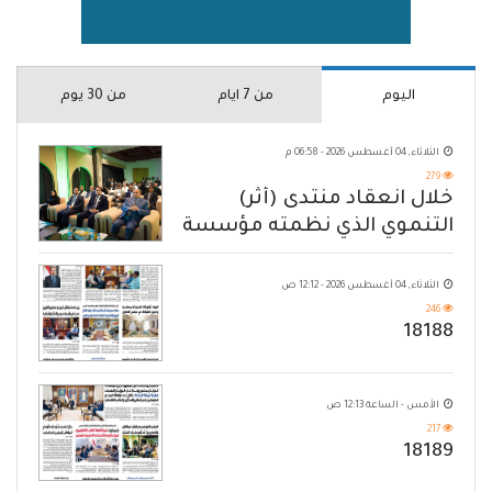
اليوم
من 7 ايام
من 30 يوم
الثلاثاء, 04 أغسطس 2026 - 06:58 م
279
خلال انعقاد منتدى (أثر)
التنموي الذي نظمته مؤسسة
حضرموت
الثلاثاء, 04 أغسطس 2026 - 12:12 ص
246
18188
الأمس - الساعة 12:13 ص
217
18189