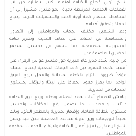
شيخ، تولي قطاع النظافة اهتماماً كبيراً باعتباره من أبرز
القطاعات الخدمية المرتبطة بحياة المواطنين، مشيراً إلى أن
المحافظة ستقدم كافة أوجه الدعم والتسهيلات اللازمة لإنجاح
الحملة وتحقيق أهدافها.
ودعا الشعبي مختلف الجهات والمواطنين إلى التعاون
والمساهمة في الحفاظ على نظافة المدينة، وتعزيز ثقافة
المسؤولية المجتمعية، بما يسهم في تحسين المظهر
الحضري للعاصمة عدن.
من جانبه، شدد مدير عام مديرية خور مكسر عواس الزهري على
أهمية تكاتف الجهود بين كافة الجهات المعنية لإنجاح الحملة،
مؤكداً ضرورة الالتزام بالخطة الميدانية والعمل بروح الفريق
الواحد، بما يعزز جهود الحفاظ على البيئة والارتقاء بمستوى
الخدمات في المديرية.
وناقش الاجتماع آليات تنفيذ الحملة، وخطة توزيع فرق النظافة
والآليات والمعدات، بما يضمن رفع المخلفات، وتحسين
مستوى النظافة العامة، وإظهار المديرية بالمظهر اللائق، وذلك
تنفيذاً لتوجيهات وزير الدولة محافظ العاصمة عدن عبدالرحمن
شيخ الرامية إلى تعزيز أعمال النظافة والارتقاء بالخدمات المقدمة
للمواطنين.