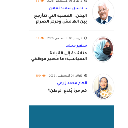
الأربعاء, 05 أغسطس 2026
63
د. ياسين سعيد نعمان
اليمن.. القضية التي تتأرجح
بين الهامش ومركز الصراع
الأربعاء, 05 أغسطس 2026
63
سهير محمد
مناشدة إلى القيادة
السياسية: ما مصير موظفي
٢٠٢٦؟
الثلاثاء, 04 أغسطس 2026
169
الهام محمد زارعي
كم مرة يُلدغ الوطن؟