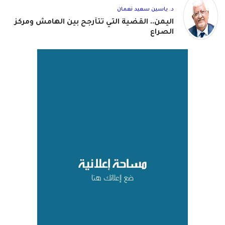
د. ياسين سعيد نعمان
اليمن.. القضية التي تتأرجح بين الهامش ومركز
الصراع