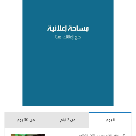
اليوم
من 7 ايام
من 30 يوم