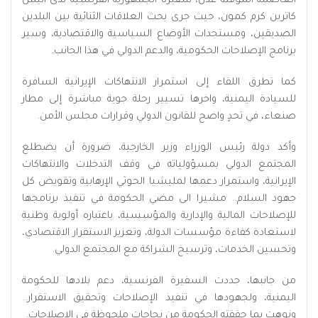
العاصمة المؤقتة عدن، سفيرة الجمهورية الفرنسية لدى اليمن
كاترين كرم كمون، حيث جرى بحث العلاقات الثنائية بين البلدين
الصديقين، ومستجدات الأوضاع السياسية والاقتصادية، وسير
برنامج الإصلاحات الحكومية، والدعم الدولي في هذا الجانب.
كما تطرق اللقاء إلى استمرار الانتهاكات الإيرانية السافرة
للسيادة اليمنية، واخرها تسيير رحلة جوية مباشرة إلى مطار
صنعاء، في تحدٍ واضح للقانون الدولي وقرارات مجلس الأمن.
وأكد دولة رئيس الوزراء وزير الخارجية، ضرورة أن يضطلع
المجتمع الدولي بمسؤولياته في وقف التدخلات والانتهاكات
الإيرانية، واستمرار دعمها لمليشيا الحوثي الإرهابية وتقويض كل
جهود السلام.. مشيرا الى مضي الحكومة في تنفيذ برنامجها
للإصلاحات المالية والإدارية والمؤسسية، باعتباره أولوية وطنية
لاستعادة كفاءة مؤسسات الدولة، وتعزيز الاستقرار الاقتصادي،
وتحسين الخدمات، وترسيخ الشراكة مع المجتمع الدولي.
من جانبها، جددت السفيرة الفرنسية، دعم بلادها للحكومة
اليمنية، ولجهودها في تنفيذ الإصلاحات وتحقيق الاستقرار..
ونوهت بما حققته الحكومة من نجاحات ملحوظة في الإصلاحات.