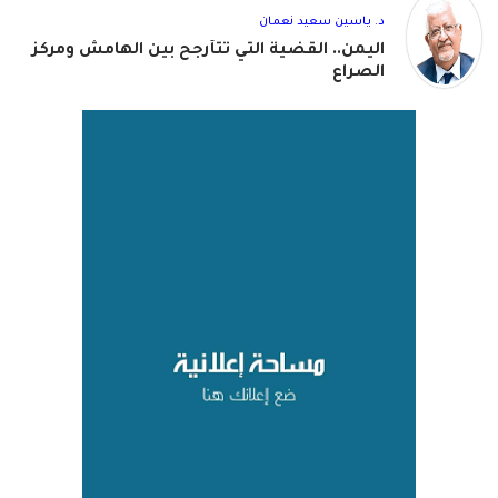
د. ياسين سعيد نعمان
اليمن.. القضية التي تتأرجح بين الهامش ومركز
الصراع