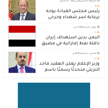
الجمعة, 07 أغسطس 2026 - 01:55 ص
90
رئيس مجلس القيادة يوجه
برعاية اسر شهداء وجرحى
الهجوم الإرهابي الحوثي والرد
اليوم - الساعة 12:40 ص
الحازم على مصدر التهديد
83
اليمن يدين استهداف إيران
ناقلة نفط إماراتية في مضيق
هرمز
الأمس - الساعة 04:18 م
82
وزير الإعلام يعلن العقيد ماجد
النزيلي متحدثًا رسميًا باسم
القوات المسلحة اليمنية