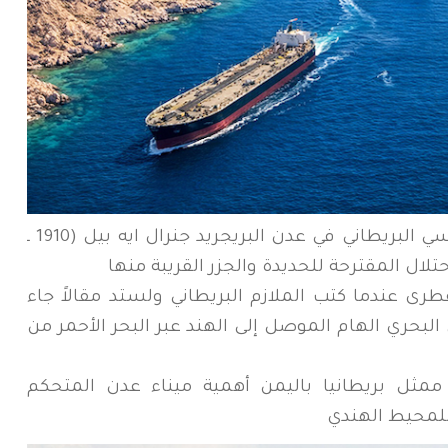
- 1914م كان قد طُلب من المقيم السياسي البريطاني في عدن البريجريد جنرال ايه بيل (1910 ـ
ة سقطرى عندما كتب الملازم البريطاني ولستد مقالاً جاء
لبحري الهام الموصل إلى الهند عبر البحر الأحمر من
ول ممثل بريطانيا باليمن أهمية ميناء عدن المتحكم
 للمحيط الهندي