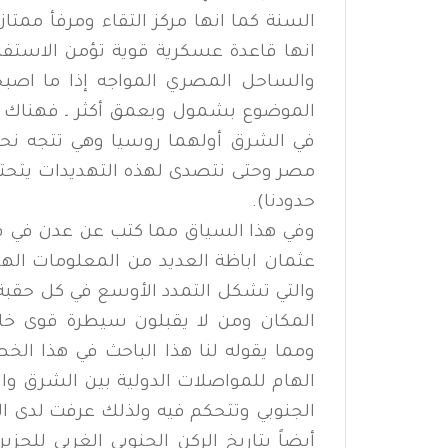
السنة كما انها مركز التقاء ومرفأ ممتا
انها قاعدة عسكرية قوية تؤمن الاستفاد
والساحل المصري المواجه إذا ما اصبحت
الموضوع بشمول وبعمق أكثر ـ فهناك امت
في الشرق أولهما روسيا وهي تتجه نحونا
مصر وحتى نتصدى لهذه التهديدات يتحتم 
حدودنا).
وفي هذا السياق مما كتب عن عدن في قلب
عثمان اباظة العديد من المعلومات الها
والتي تشكل التمدد الأوسع في كل حقبة
المكان ومن لا يقبلون سيطرة قوى خار
ومما يقوله لنا هذا الباحث في هذا الخص
الهام للمواصلات الدولية بين الشرق و
الجنوبي وتتحكم فيه ولذلك عرفت لدى ال
أيضاً بتاريخ الركن الجنوبي الغربي للجزي