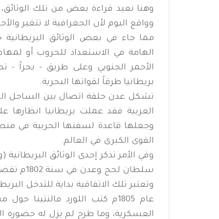
وهنا نعيد قراءة بعض من تلك الوثائق، ه
وواقع اليوم لأن الجغرافية لا تتغير والأ
مما جاء في بعض الوثائق البريطانية 
الهامة في الاستعداد للحروب أو لمهام 
الأحمر الجنوبي وعلى طريق - بحراً -
بريطانيا طرقاً لقواتها البحرية.
تشكل عدن حلقة اتصال بين الساحل الشرق
وجعلها قاعدة لسفنها الحربية في منطق
القوى الكبرى في العالم.
وفي الأمر تذكر إحدى الوثائق البريطانية 
سلطان لحج وعدن في سنة 1802م تقضي بفتح عدن ابوابها للتجارة البريطانية.
وتعتبر تلك الاتفاقية بداية للتدخل البر
عام 1805م كتب اللورد فالنتينا
العسكرية، وما طرح لم يزل له حضوره ا