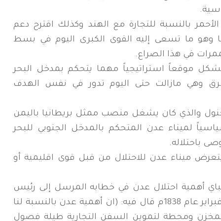
سية.
لأحمر بالنسبة للتجارة مع الهند وكذلك اقترح دعم
يا وهو ما تسعى إليه القوى الكبرى اليوم في بسط
مرات في هذا الصراع.
شكل موقعاً استراتيجياً مهما يتحكم بمدخل البحر
رق وهي مازالت حتى اليوم تدور في نفس الهدف
نرال باجنول والذي كان يشغل منصب ممثل بريطانيا باليمن
ياسياً لميناء عدن المتحكم بالمدخل الجنوبي للبحر
صى باحتلاله.
عرض ميناء عدن للاحتلال من قبل قوى اقليمية أو
باي أهمية احتلال عدن في خطابه المرسل إلى رئيس
ادارة شركة الهند الشرقية في لندن في فبراير عام 1838م قال فيه: (ان أهمية عدن بالنسبة لنا
 كمخزن ومحطة لتموين السفن التجارية طيلة فصول