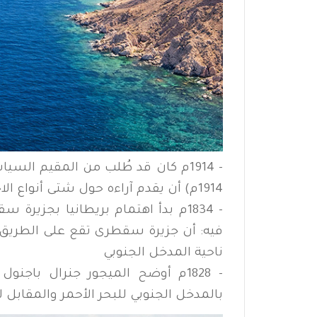
1914م) أن يقدم آراءه حول شتى أنواع الاحتلال المقترحة للحديدة والجزر القريبة منها
- 1834م بدأ اهتمام بريطانيا بجزير
فيه: أن جزيرة سقطرى تقع على الطريق ا
ناحية المدخل الجنوبي
- 1828م أوضح الميجور جنرال باجن
بالمدخل الجنوبي للبحر الأحمر والمقابل