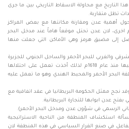
ذا التاريخ مع محاولة الاسقاط التاريخي بين ما جرى
حداث تظل متقاربة.
حول أهمية عدن ومقارنة مكانتها مع بعض المراكز
اخرى، لان عدن تحتل موقعاً هاماً عند مدخل البحر
 تصل إلى مضيق هرمز وهي الأماكن التي جعلت منها
ي والغربي للبحر الأحمر والساحل الجنوبي للجزيرة
العربية فقد عملت بريطانيا انظارها عليها منذ عام 1618م لذلك أخذت تعمل على احتلالها
ة البحر الأحمر والمحيط الهندي وهو ما تعمل عليه
(وقد نجح ممثل الحكومة البريطانيا في عقد اتفاقية مع
يطاني الرسمي في شؤون عدن ومدخل البحر الأحمر).
 حول مسألة استكشاف المنطقة من الناحية الاستراتيجية
لفاعل في صنع القرار السياسي في هذه المنطقة لان