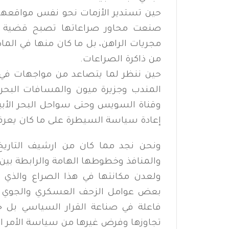
حين تستدير الأزمات نحو نفس مواقعها
صنعت محاور صراعاتها تصبح قضية الع
مجريات الراهن، بل ما كان منها في الم
من ذاكرة الصراعات.
حين ننظر لما يتصاعد من مواجهات في
المندب وجزيرة ميون والمسافات البحر
وقناة السويس وحتى سواحل البحر الأبي
إعادة سياسة السيطرة على ما كان يعرف 
ونحن نجد مما كان من ارشيف التاريخ
والمنافذ وخطوطها الهامة والرابطة بي
ولعدن مكانتها في هذا الصراع والذي م
بعض عوامل الزحف العسكري والجوي 
فاعلة في صناعة القرار السياسي بل 
تجاوزها وفرض غيرها من سياسة الأمر ال