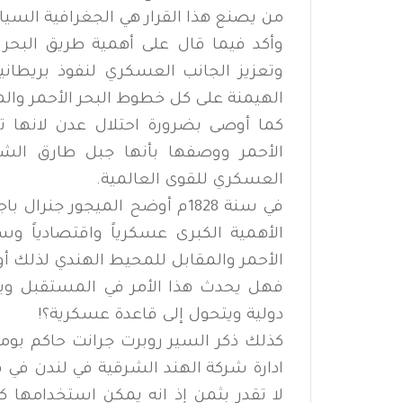
من يصنع هذا القرار هي الجغرافية السيا
وأكد فيما قال على أهمية طريق البحر ا
وتعزيز الجانب العسكري لنفوذ بريطان
الهيمنة على كل خطوط البحر الأحمر والم
كما أوصى بضرورة احتلال عدن لانها ت
الأحمر ووصفها بأنها جبل طارق الش
العسكري للقوى العالمية.
في سنة 1828م أوضح الميجور ج
الأهمية الكبرى عسكرياً واقتصادياً وس
الأحمر والمقابل للمحيط الهندي لذلك أو
فهل يحدث هذا الأمر في المستقبل ويت
دولية ويتحول إلى قاعدة عسكرية؟!
كذلك ذكر السير روبرت جرانت حاكم بوم
لا تقدر بثمن إذ انه يمكن استخدامها