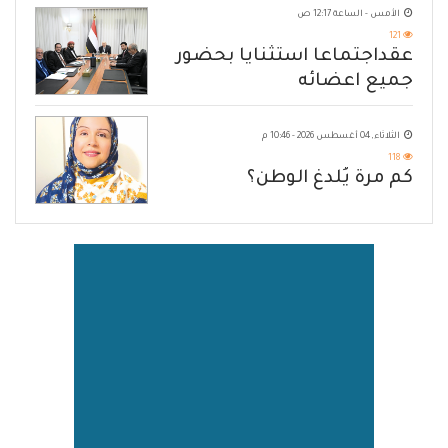
الأمس - الساعة 12:17 ص
121
عقداجتماعا استثنايا بحضور
جميع اعضائه
الثلاثاء, 04 أغسطس 2026 - 10:46 م
118
كم مرة يُلدغ الوطن؟