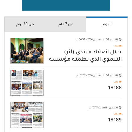
اليوم
من 7 ايام
من 30 يوم
الثلاثاء, 04 أغسطس 2026 - 06:58 م
273
خلال انعقاد منتدى (أثر)
التنموي الذي نظمته مؤسسة
حضرموت
الثلاثاء, 04 أغسطس 2026 - 12:12 ص
228
18188
الأمس - الساعة 12:13 ص
200
18189