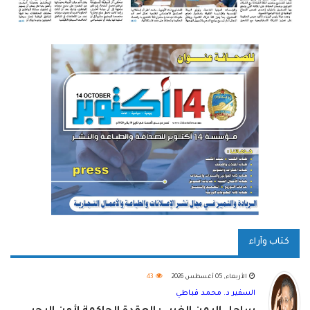
كتاب وآراء
الأربعاء, 05 أغسطس 2026
43
السفير د. محمد قباطي