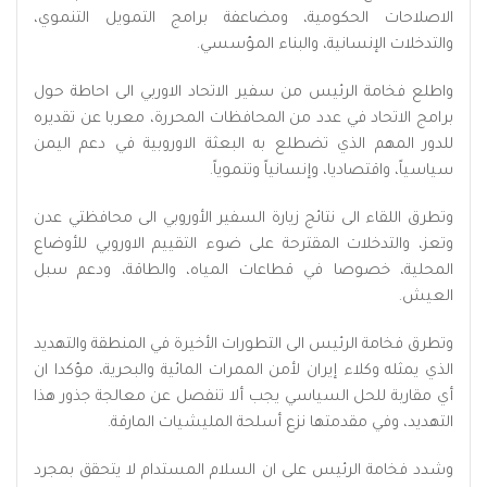
الاصلاحات الحكومية، ومضاعفة برامج التمويل التنموي،
والتدخلات الإنسانية، والبناء المؤسسي.
واطلع فخامة الرئيس من سفير الاتحاد الاوربي الى احاطة حول
برامج الاتحاد في عدد من المحافظات المحررة، معربا عن تقديره
للدور المهم الذي تضطلع به البعثة الاوروبية في دعم اليمن
سياسياً، واقتصاديا، وإنسانياً وتنموياً.
وتطرق اللقاء الى نتائج زيارة السفير الأوروبي الى محافظتي عدن
وتعز، والتدخلات المقترحة على ضوء التقييم الاوروبي للأوضاع
المحلية، خصوصا في قطاعات المياه، والطاقة، ودعم سبل
العيش.
وتطرق فخامة الرئيس الى التطورات الأخيرة في المنطقة والتهديد
الذي يمثله وكلاء إيران لأمن الممرات المائية والبحرية، مؤكدا ان
أي مقاربة للحل السياسي يجب ألا تنفصل عن معالجة جذور هذا
التهديد، وفي مقدمتها نزع أسلحة المليشيات المارقة.
وشدد فخامة الرئيس على ان السلام المستدام لا يتحقق بمجرد