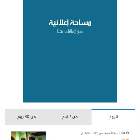
اليوم
من 7 ايام
من 30 يوم
الثلاثاء, 04 أغسطس 2026 - 06:58 م