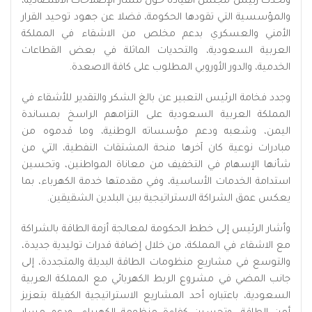
وتحدث رئيس مجلس القيادة حول مسار الإصلاحات الاقتصادية،
والمؤسسية التي تقودها الحكومة، فضلا عن جهود توحيد القرار
الأمني والعسكري بدعم مخلص من الاشقاء في المملكة
العربية السعودية، والتحديات الماثلة في بعض القطاعات
الخدمية، والدور الأوروبي المطلوب على كافة الاصعدة.
وجدد فخامة الرئيس التعبير عن بالغ الشكر والتقدير للأشقاء في
المملكة العربية السعودية على التزامهم الراسخ بمساندة
اليمن، وشعبه ودعم مؤسساته الوطنية، وما قدموه من
مبادرات نوعية كان آخرها منحة المشتقات النفطية، التي من
شأنها الإسهام في التخفيف من معاناة المواطنين، وتحسين
استدامة الخدمات الأساسية، وفي مقدمتها خدمة الكهرباء، بما
يعكس عمق الشراكة الاستراتيجية بين البلدين الشقيقين.
وأشار الرئيس إلى خطط الحكومة لمعالجة أزمة الطاقة بالشراكة
مع الاشقاء في المملكة، من خلال إضافة قدرات توليدية جديدة،
والتوسع في مشاريع منظومات الطاقة البديلة والمتجددة، إلى
جانب المضي في مشروع الربط الكهربائي مع المملكة العربية
السعودية، باعتباره أحد المشاريع الاستراتيجية الكفيلة بتعزيز