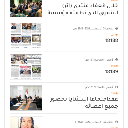
266
خلال انعقاد منتدى (أثر)
التنموي الذي نظمته مؤسسة
حضرموت
الثلاثاء, 04 أغسطس 2026 - 12:12 ص
221
18188
الأمس - الساعة 12:13 ص
193
18189
الأمس - الساعة 12:17 ص
116
عقداجتماعا استثنايا بحضور
جميع اعضائه
الثلاثاء, 04 أغسطس 2026 - 10:46 م