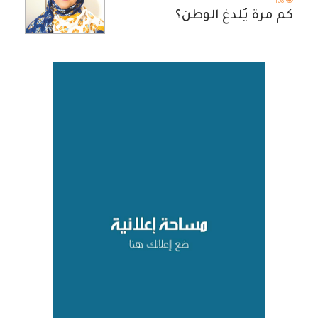
108
كم مرة يُلدغ الوطن؟