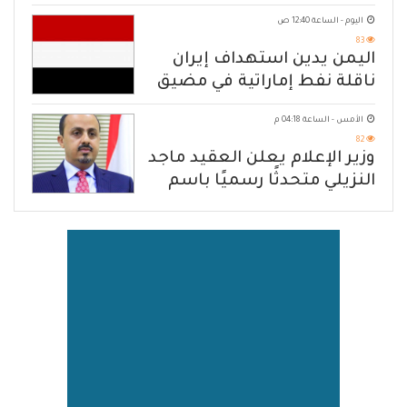
الهجوم الإرهابي الحوثي والرد
اليوم - الساعة 12:40 ص
الحازم على مصدر التهديد
83
اليمن يدين استهداف إيران
ناقلة نفط إماراتية في مضيق
هرمز
الأمس - الساعة 04:18 م
82
وزير الإعلام يعلن العقيد ماجد
النزيلي متحدثًا رسميًا باسم
القوات المسلحة اليمنية