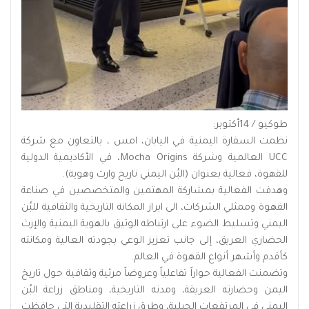
طوكيو / 14أكتوبر:
نظمت السفارة اليمنية في اليابان، امس ، بالتعاون مع شركة
UCC العالمية وشركة Mocha Origins، في الأكاديمية الدولية
للقهوة، فعالية بعنوان (البُن اليمني تاريخ وارث وهوية).
وهدفت الفعالية بمشاركة المهتمين والمتخصصين في صناعة
القهوة وممثلي الشركات، الى ابراز المكانة التاريخية والثقافية للبُن
اليمني وتسليط الضوء على ارتباطه الوثيق بالهوية اليمنية والإرث
الحضاري العريق، إلى جانب تعزيز الوعي بجودته العالية ومكانته
كأقدم وأشهر أنواع القهوة في العالم.
وتضمنت الفعالية حواراً تفاعلياً وعروضاً مرئية وثقافية حول تاريخ
اليمن وحضارته العريقة، ومدنه التاريخية، ومناطق زراعة البُن
اليمني في المرتفعات الجبلية، وطرق زراعته التقليدية التي حافظت