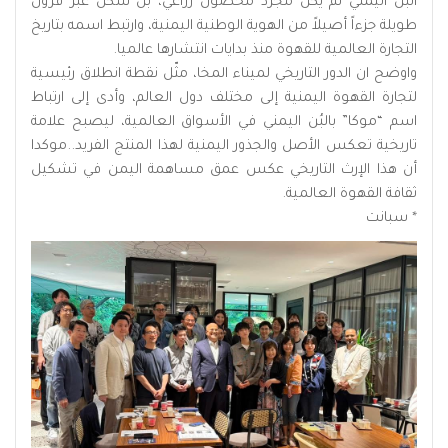
البُن اليمني لم يكن مجرد محصول زراعي، بل شكل عبر قرون
طويلة جزءاً أصيلاً من الهوية الوطنية اليمنية، وارتبط اسمه بتاريخ
التجارة العالمية للقهوة منذ بدايات انتشارها عالميا.
واوضح ان الدور التاريخي لميناء المخا، مثّل نقطة انطلاق رئيسية
لتجارة القهوة اليمنية إلى مختلف دول العالم، وأدى إلى ارتباط
اسم “موكا” بالبُن اليمني في الأسواق العالمية، ليصبح علامة
تاريخية تعكس الأصل والجذور اليمنية لهذا المنتج الفريد..موكدا
أن هذا الإرث التاريخي عكس عمق مساهمة اليمن في تشكيل
ثقافة القهوة العالمية.
* سبانت