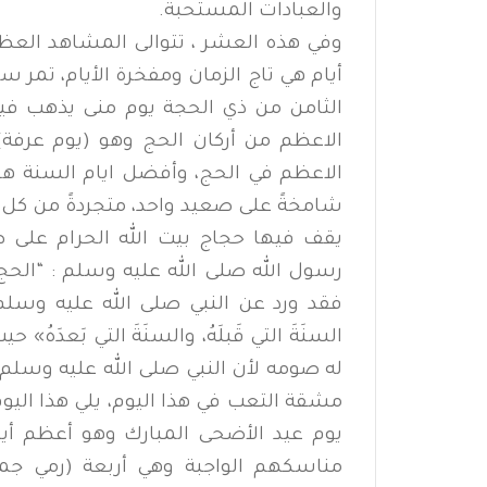
والعبادات المستحبة.
وفي هذه العشر ، تتوالى المشاهد العظيم
أيام هي تاج الزمان ومفخرة الأيام، تمر سر
الثامن من ذي الحجة يوم منى يذهب فيه ا
الاعظم من أركان الحج وهو (يوم عرفة)
الاعظم في الحج، وأفضل ايام السنة هو ه
شامخةً على صعيد واحد، متجردةً من كل شي
يقف فيها حجاج بيت الله الحرام على صع
رسول الله صلى الله عليه وسلم : “الحج ع
فقد ورد عن النبي صلى الله عليه وسلم قوله : 
السنَةَ التي قَبلَهُ، والسنَةَ التي بَعدَه
له صومه لأن النبي صلى الله عليه وسلم
مشقة التعب في هذا اليوم، يلي هذا اليوم
يوم عيد الأضحى المبارك وهو أعظم أيام 
مناسكهم الواجبة وهي أربعة (رمي جمرة