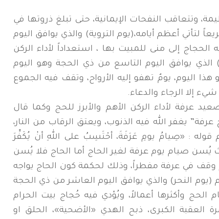
ة، وتتعاقب النفحات الإيمانية، حتى تبلغ ذروتها في
يعاً لتأتي أعظم أيامه،(يوم التروية) والذي يوافق اليوم
لحجاج إلى منى للمبيت بها ، استعداداً لأداء الركن
 الذي يوافق اليوم التاسع من ذي الحجة وهو اليوم
ذا اليوم، يومٌ تهفو إليه الأرواح، وتقف فيه الجموع
ء إلا الرجاء والدعاء.
يد عرفة لأداء الركن الأهم والأبرز للحج وكما قال
رفة” يغفر الله فيه الذنوب، ويعتق الرقاب من النار،
«صِيامُ يومِ عَرَفَةَ، أحْتَسِبُ على اللهِ أنْ يُكَفِّرَ
ُ» حيث يُسن صيام يوم عرفة لغير الحاج أما الحاج فلا يُسن
 وقف في عرفة مفطراً، وذلك لحكمة كون الحاج يواجه
 (يوم النحر) والذي يوافق اليوم العاشر من ذي الحجة
الحج وأكثرها أعمالاً، ويُؤدي فيه حُجاج بيت الحرام
 العقبة الكبرى، ذبح الهدي «الأضحية»، الحلق او