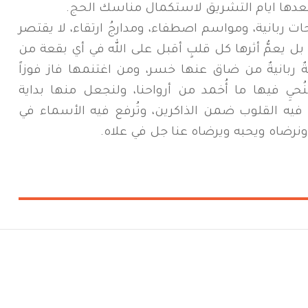
بعدها ايام التشريق لاستكمال مناسك الحج.
ات ربانية، ومواسم اصطفاء، ومدارجُ ارتقاء، لا يقتصر
ل يعمُّ أثرها كل قلبٍ أقبل على الله في أي بقعة من
ةٌ ربانيةٌ من ضاق عنها خسر، ومن اغتنمها فاز فوزاً
حيِ فيها ما أُخمد من أرواحنا، ولنجعل منها بداية
ب فيه القلوب ضمن الذاكرين، وتُرفع فيه الأسماء في
ونرضاه ويحبه ويرضاه عنا جل في علاه.