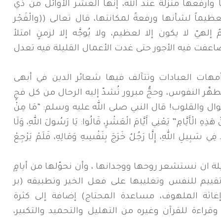
وارفعها منزلة عند الله، إنها العشر الأوائل من ذي
اً لشأنها ورفعةً لمكانتها، قال تعالى ((والْفَجْر
 إلهيّ لا يكون إلا لعظيم، ولا يُوجَّه إلا لزمنٍ امتلأ
ضاعفت فيه الأجور حتى غدت الأعمال القليلة فيه تعدل
أمهات العبادات وتتآلف فيها شعائر الدين في أبهى
هِّر النفوس، وحجٌّ مبرور تُشدّ إليه الرحال من كل فجٍ
ال والقلوب! قال النبي صلى الله عليه وسلم: “مَا مِنْ
هَذِهِ الْأَيَّامِ” يَعْنِي أَيَّامَ الْعَشْرِ، قَالُوا: يَا رَسُولَ اللهِ، وَلَا
ي سَبِيلِ اللهِ، إِلَّا رَجُلٌ خَرَجَ بِنَفْسِهِ وَمَالِهِ، فَلَمْ يَرْجِعْ
ة ان نستشعر روحها ووجدانها ، وأن نحوّلها من أيامٍ
قييم للنفس وتغليبها على فعل الخير وتطبيقه (بر
 إغاثة الملهوف، مساعدة المحتاج) إضافة إلى كثرة
قراءة للقرآن وغيره من التهليل والتحميد والتكبير،