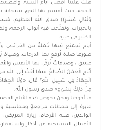
هلّت علينا أفضل أيام السنة، وأعظمها 
الحجة، حيث أقسم بها الحق سبحانه تعظيم
وَلَيَالٍ عَشْرٍ)) صدق الله العظيم، قسمٌ
بالخيرات، وتفتّحت فيه أبواب الرحمة، وت
الكثير في غيره.
أيام تجمتع فيها جُملةٌ من الفرائض و
صورها صلاة تُرفع بها الدرجات، وصيامٌ يُط
عميق ، وصدقاتٌ تُزكّي بها الأنفس والأمو
أَيَّامٍ الْعَمَلُ الصَّالِحُ فِيهَا أَحَبُّ إِلَى اللهِ مِنْ 
الْجِهَادُ فِي سَبِيلِ اللهِ؟ قَالَ: «وَلَا الْجِهَادُ فِ
مِنْ ذَلِكَ بِشَيْءٍ» صدق رسول الله.
ما أحوجنا ونحن نخوض هذه الأيام الفضيل
عابرة إلى محطات مراجعةٍ ومحاسبة وت
الوالدين، صلة الأرحام، زيارة المريض،
الأعمال المستحبة من أذكار واستغفار، و