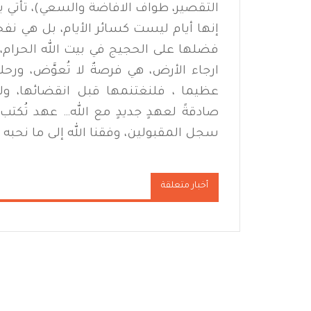
التقصير، طواف الافاضة والسعي)، تأتي 
إنها أيام ليست كسائر الأيام، بل هي نفح
فضلها على الحجيج في بيت الله الحرام، ب
ارجاء الأرض، هي فرصةٌ لا تُعوَّض، ورحل
عظيما ، فلنغتنمها قبل انقضائها، ولنُ
صادقةً لعهدٍ جديدٍ مع الله… عهد تُكت
سجل المقبولين، وفقنا الله إلى ما نحبه 
أخبار متعلقة