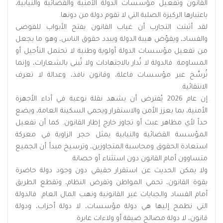
القانون وتفعيل مؤسسات الدولة الأمنية والقضائية والنيابية،
باعتبارها الركيزة الصلبة التي لا تقوم دولة من دونها.
لقد أثبتت التجارب أن غياب القانون يفتح الأبواب للفوضى
والفساد، ويقوّض هيبة الدولة ويبدد حقوق الناس، وهو ما يجعل
من تفعيل مؤسسات الدولة أولوية وطنية لا تحتمل التأجيل أو
المساومة. فالدولة لا تُدار بالاجتهادات ولا تُبنى بالشعارات، وإنما
تُرسَّخ عبر مؤسسات فاعلة، وقانون نافذ، وعدالة لا تعرف
الانتقائية.
إن عام 2026 يُفترض أن يشهد نقلة نوعية في أداء الأجهزة
الأمنية، بما يعزز الأمن والاستقرار ويحمي السكينة العامة، ويضع
حداً لأي مظاهر عبث أو تجاوز خارج إطار القانون. كما أن تفعيل
المؤسسة القضائية والنيابية يمثل حجر الزاوية في معركة
استعادة الحقوق ومحاسبة المتجاوزين، وترسيخ مبدأ أن الجميع
متساوون أمام القانون دون استثناء أو حصانة.
ولا يمكن الحديث عن استقرار حقيقي دون وجود دولة حاضرة
بقوة القانون، تحمي المواطن وتفرض النظام، وتقطع الطريق
أمام الفساد والجبايات غير القانونية ونهب المال العام. فالدولة
التي نطمح إليها هي دولة مؤسسات، لا دولة أحزاب، ودولة
قانون، لا دولة مصالح ضيقة أو ولاءات عابرة.