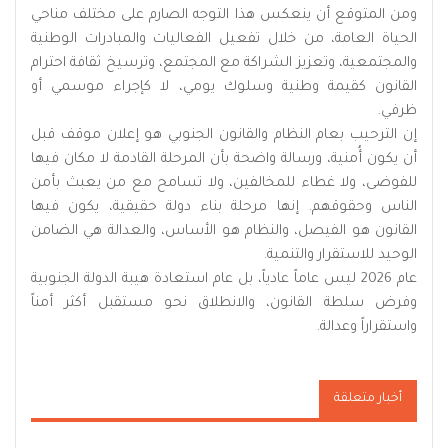
ومن المتوقع أن ينعكس هذا التوجه الصارم على مختلف مناحي
الحياة العامة، من خلال تفعيل الفعاليات والمبادرات الوطنية
والمجتمعية، وتعزيز الشراكة مع المجتمع، وترسيخ ثقافة احترام
القانون كقيمة وطنية وسلوك يومي، لا كإجراء موسمي أو
ظرفي.
إن الترحيب بعام النظام والقانون الجنوبي هو إعلان موقف قبل
أن يكون أُمنية، ورسالة واضحة بأن المرحلة القادمة لا مكان فيها
للفوضى، ولا غطاء للمخالفين، ولا تسامح مع من يعبث بأمن
الناس وحقوقهم. إنها مرحلة بناء دولة حقيقية، يكون فيها
القانون هو الفيصل، والنظام هو الأساس، والعدالة هي الضامن
الوحيد للاستقرار والتنمية.
عام 2026 ليس عاماً عادياً، بل عام استعادة هيبة الدولة الجنوبية
وفرض سلطة القانون، والانطلاق نحو مستقبل أكثر أمناً
واستقراراً وعدالة.
أخبار متعلقة