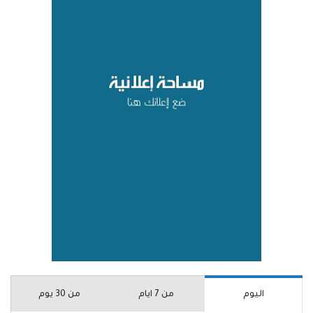
اليوم
من 7 ايام
من 30 يوم