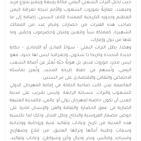
حيث يَحتل التراث الشعبي اليمني مكانة رفيعة ويتميز بتنوع فريد
ومتعدد، مقارنةً بموروث الشعوب والأمم نتيجة لعراقة اليمن
العظيم وجذوره التاريخية الممتدة لآلاف السنين، إضافة إلى ما
صاحب هذه الفترات من حضارات وقيام عدد من الممالك
الشهيرة، كمملكة سبأ ومَعين وقتبان وحضرموت وحِمْير، وما
تلاها من دول وإمارات.
وهكذا، يظل التراث اليمني - سواءً المادي أو اللامادي – حكاية
جديدة مُتجددة وتاريخا ذا شجون، وجغرافيا ليس لها حدود، فهو
ليس مجرد موروث قديم، بل هويةٌ حيّة تُعبّر عن أصالة الشعب
اليمني، وتُسهم في حفظ تاريخه المجيد، وتُعزز تماسكه
الاجتماعي والثقافي والاقتصادي على مر السنين.
العاصمة عدن كانت صاحبة الجلالة في إقامة المهرجان الدولي
للشعوب والتراث، بنسخته الرابعة. وليس بغريب على مدينة
كعدن أن تكون حاضنة لمهرجان دولي أو عالمي، فالمدينة العتيقة
الضاربة في عمق الحضارة والثقافة والفن والإنسان قادرة على
خوض مضمار الفروسية والنجاح وبكل اقتدار، وذلك لما تكتسبه
هذه المدينة من تاريخ وعادات وتقاليد فنية وروحانية ووجدانية
وسمات وطيبة أبنائها وتراثها العتيق، من قلاع وصهاريج
ومساجد وكنائس وبحر وجبال وجُزر وشواطئ، وعادات وتقاليد،