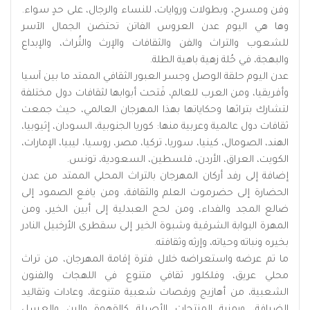
وفن ومسرح، وبطولات وروايات، للنساء والرجال، على حدٍ سواء.
وها هي اليوم عدن العروس الفاتن تحتضن الجمال الآسر
للشعوب والتراث والفن والثقافات والإرث والتُراث، والإبداع
والبهجة، في حُلة زهية باهية الطلة.
عدن اليوم حلقة الوصل وجسر العبور الثقافي الممتد ما بين آسيا
وأفريقيا، ومن العرب للعالم، فَتحت أبوابها لثقافات دول مختلفة
لتشارك بتراثها وحكاياتها بهذا المهرجان العالمي، حيث جمعت
ثقافات دول عالمية وعربية منها: كوريا الجنوبية، السودان، إثيوبيا،
الهند، الصومال، كينيا، سوريا، تركيا، مصر، روسيا، ليبيا، الإمارات،
الكويت، العراق، الأردن، فلسطين، السعودية، تونس.
إضافة إلى رفد أركان المهرجان بالتراث المحلي الممتد من عدن
الحضارة إلى حضرموت العلم والثقافة، ومن يافع الصمود إلى
ضالع المجد والفداء، ومن لحج العبدلية إلى أبين الخير، ومن
المهرة البوابة الشرقية وشبوة الخير إلى سقطرى الأرخبيل النادر
بخيره ونباته وحياته، وإرثه وثقافته.
ما تم عرضه واستعراضه خلال فترة إقامة المهرجان، من تراث
محلي عريق، وفلكلور ثقافي متنوع في اللهجات والفنون
الشعبية، من أهازيج ورقصات شعبية متنوعة، وعادات وتقاليد
الضيافة، ورمزية المنتجات الأصيلة كالقهوة والبن والعسل