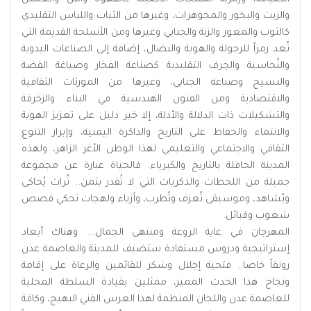
والزيت والبخور والمجوهرات، وغيرها من الثياب واللباس التقليدي
كالثوب والمعوز والزنة والجنابي وغيرها ومن الأسلحة القديمة التي
تُعد رمزاً للرجولة والهوية والنضال، إضافة إلى الصناعات اليدوية
والنُحاسية والحِرف التقليدية كصناعة الفخار وصياغة الفضة
والنسيج وصناعة الجنابي، وغيرها من المورثات الثقافية
والاقتصادية ومن الفنون الهندسية في البناء والزخرفة
والتشكيلات ذات الدلالة والأدلة، إلا خير دليل على تعزيز الهوية
والانتماء والحفاظ على التاريخ والذاكرة اليمنية، وإبراز التنوع
الثقافي والاجتماعي والتعليمي لهذا الوطن الأغر الزاهر، ولهذه
المدينة الحافلة بالتاريخ والكبرياء. فالحياة عبارة عن مجموعة
جميلة من اللحظات والذكريات التي لا تُقدر بثمن.. تُراث يُحاكى
ويُشاهد، وموسيقى تُعزف وتُطرب، وأزياء ولهجات تحكي قصص
شعوب وقبائل.
المهرجان في غاية الروعة ومنتهى الجمال... وهناك أبعاد
إستراتيجية ودروس مستفادة ستضيف للمدينة والعاصمة عدن
رونقاً خاصا.. فتحية إجلال وشكر للقائمين والرعاة على إقامة
ونجاح هذا الحدث المميز، ممثلين بقيادة السلطة المحلية
للعاصمة عدن واللجان المنظمة لهذا العرس الفني البهيج، وكافة