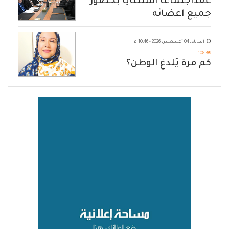
عقداجتماعا استثنايا بحضور
جميع اعضائه
الثلاثاء, 04 أغسطس 2026 - 10:46 م
108
كم مرة يُلدغ الوطن؟