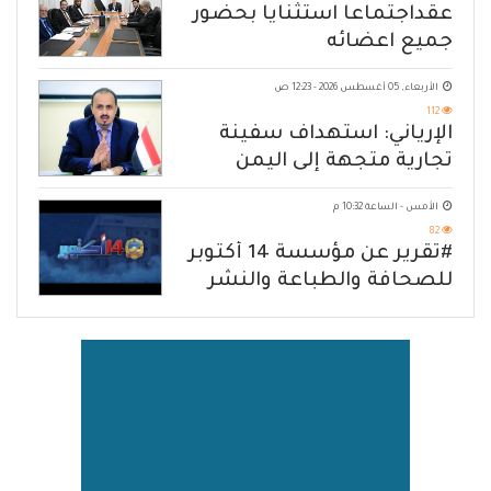
عقداجتماعا استثنايا بحضور
جميع اعضائه
الأربعاء, 05 أغسطس 2026 - 12:23 ص
112
الإرياني: استهداف سفينة
تجارية متجهة إلى اليمن
يكشف حصار الحوثي للشعب
الأمس - الساعة 10:32 م
82
#تقرير عن مؤسسة 14 أكتوبر
للصحافة والطباعة والنشر