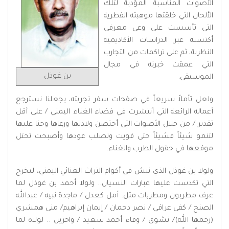
الأصوات المناسبة المؤدية لتلك
الألحان التي خلقتها موهبته الفطرية
التي تأسست على وعي معرفي
أكتسبه عبر الدراسات الأكاديمية
النظرية، ثم على تراكمات من التجارب
التي عمقت خبرته في مجال
بن غوذل
الموسيقى.
ولعل تأملاً سريعاً في صفحات سفر تجربته، يجعلنا نسترجع
أعماله الرائعة التي أنتشرت في فضاء الغناء اليمني / على أقل
تقدير / من خلال الأصوات التي أحتضن ولادتها ورعاها وحنا عليها
لتنمو شيئاً فشيئاً حتى قويت وتصلب عودها وأصبحت تحتل
موقعها في حقول الطرب والغناء.
ولولا بن غوذل الذي نبش في أكوام التراث الغنائي اليمني، ليخرج
التي تكدست عليها غبارات النسيان.. ولولا أحمد بن غوذل لما
عرف مطربون ومطربات مثل: أمل كعدل / ماجدة نبيه / عبدالله
الصنح / كفى عراقي / نصر دحمان / إيمان إبراهيم/ منى همشري
(رحمها الله)/ نشوى / وفاء أحمد سعيد / واخرين .. لولاه لما