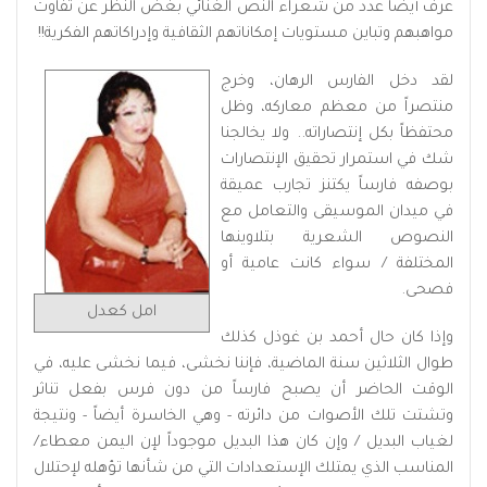
عرف أيضاً عدد من شعراء النص الغنائي بغض النظر عن تفاوت
مواهبهم وتباين مستويات إمكاناتهم الثقافية وإدراكاتهم الفكرية!!
لقد دخل الفارس الرهان، وخرج
منتصراً من معظم معاركه، وظل
محتفظاً بكل إنتصاراته.. ولا يخالجنا
شك في استمرار تحقيق الإنتصارات
بوصفه فارساً يكتنز تجارب عميقة
في ميدان الموسيقى والتعامل مع
النصوص الشعرية بتلاوينها
المختلفة / سواء كانت عامية أو
فصحى.
امل كعدل
وإذا كان حال أحمد بن غوذل كذلك
طوال الثلاثين سنة الماضية، فإننا نخشى، فيما نخشى عليه، في
الوقت الحاضر أن يصبح فارساً من دون فرس بفعل تناثر
وتشتت تلك الأصوات من دائرته - وهي الخاسرة أيضاً - ونتيجة
لغياب البديل / وإن كان هذا البديل موجوداً لإن اليمن معطاء/
المناسب الذي يمتلك الإستعدادات التي من شأنها تؤهله لإحتلال