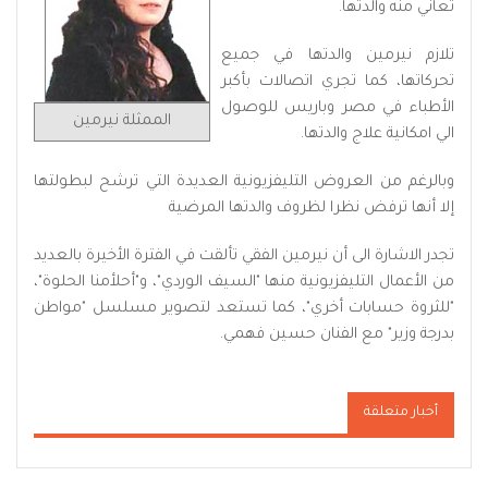
تعاني منه والدتها.
تلازم نيرمين والدتها في جميع
تحركاتها، كما تجري اتصالات بأكبر
الأطباء في مصر وباريس للوصول
الممثلة نيرمين
الي امكانية علاج والدتها.
وبالرغم من العروض التليفزيونية العديدة التي ترشح لبطولتها
إلا أنها ترفض نظرا لظروف والدتها المرضية
تجدر الاشارة الى أن نيرمين الفقي تألقت في الفترة الأخيرة بالعديد
من الأعمال التليفزيونية منها "السيف الوردي"، و"أحلأمنا الحلوة"،
"للثروة حسابات أخري"، كما تستعد لتصوير مسلسل "مواطن
بدرجة وزير" مع الفنان حسين فهمي.
أخبار متعلقة