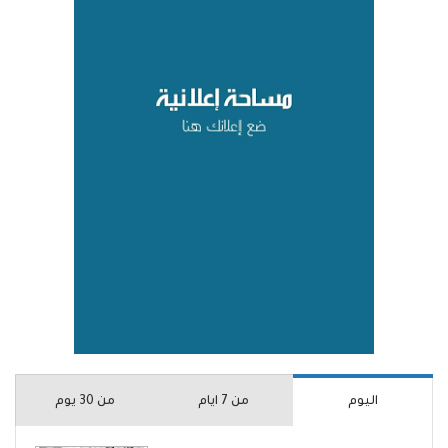
اليوم
من 7 ايام
من 30 يوم