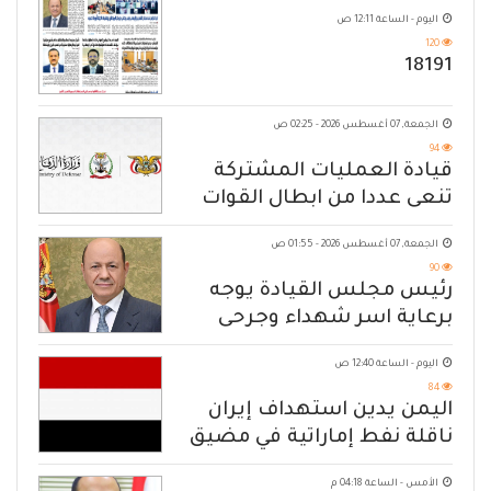
اليوم - الساعة 12:11 ص
120
18191
الجمعة, 07 أغسطس 2026 - 02:25 ص
94
قيادة العمليات المشتركة
تنعى عددا من ابطال القوات
المسلحة
الجمعة, 07 أغسطس 2026 - 01:55 ص
90
رئيس مجلس القيادة يوجه
برعاية اسر شهداء وجرحى
الهجوم الإرهابي الحوثي والرد
اليوم - الساعة 12:40 ص
الحازم على مصدر التهديد
84
اليمن يدين استهداف إيران
ناقلة نفط إماراتية في مضيق
هرمز
الأمس - الساعة 04:18 م