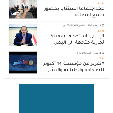
141
عقداجتماعا استثنايا بحضور
جميع اعضائه
الأربعاء, 05 أغسطس 2026 - 12:23 ص
106
الإرياني: استهداف سفينة
تجارية متجهة إلى اليمن
يكشف حصار الحوثي للشعب
الأمس - الساعة 10:32 م
68
#تقرير عن مؤسسة 14 أكتوبر
للصحافة والطباعة والنشر