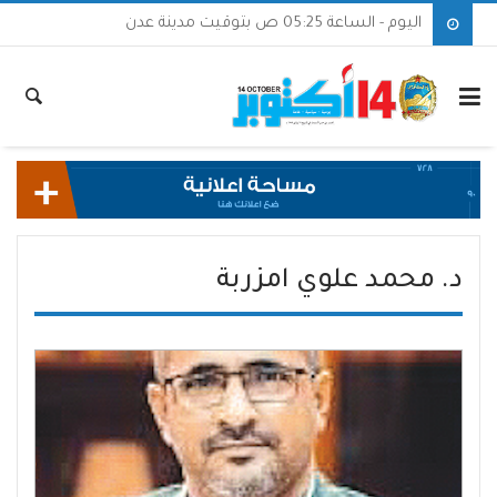
اليوم - الساعة 05:25 ص بتوقيت مدينة عدن
د. محمد علوي امزربة