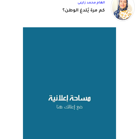
الهام محمد زارعي
كم مرة يُلدغ الوطن؟