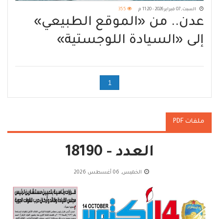
السبت, 07 فبراير 2026 - 11:20 م
355
عدن.. من «الموقع الطبيعي»
إلى «السيادة اللوجستية»
1
ملفات PDF
العدد - 18190
الخميس, 06 أغسطس 2026