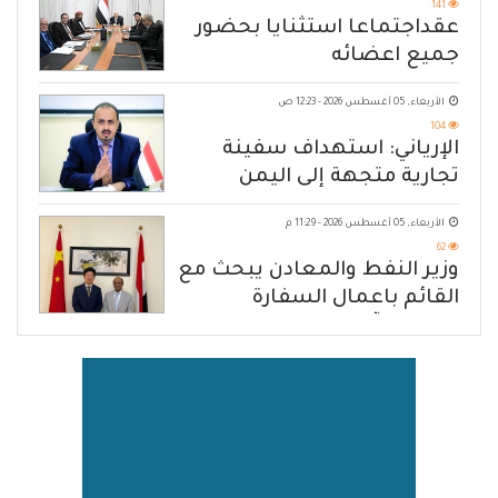
141
عقداجتماعا استثنايا بحضور
جميع اعضائه
الأربعاء, 05 أغسطس 2026 - 12:23 ص
104
الإرياني: استهداف سفينة
تجارية متجهة إلى اليمن
يكشف حصار الحوثي للشعب
الأربعاء, 05 أغسطس 2026 - 11:29 م
62
وزير النفط والمعادن يبحث مع
القائم باعمال السفارة
الصينية آفاق تعزيز التعاون
المشترك