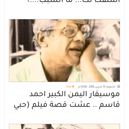
اشتقت لك... ما السبب....؟
الجمعة, 10 مارس 2006 - 09:00 م
1864
موسيقار اليمن الكبير احمد
قاسم .. عشت قصة فيلم (حبي
في القاهرة) قبل أن أمثلها