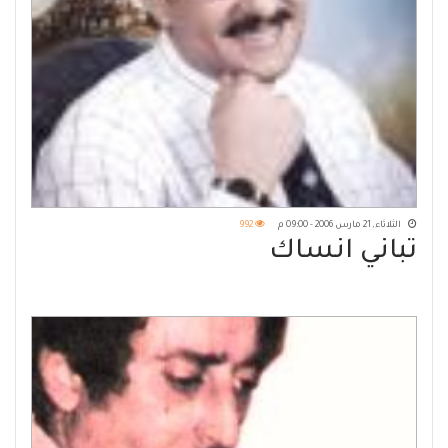
الثلاثاء, 21 مارس 2006 - 09:00 م
992
تباني انساك