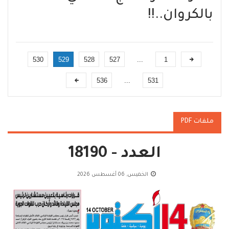
بالكروان..!!
530
529
528
527
...
1
536
...
531
ملفات PDF
العدد - 18190
الخميس, 06 أغسطس 2026