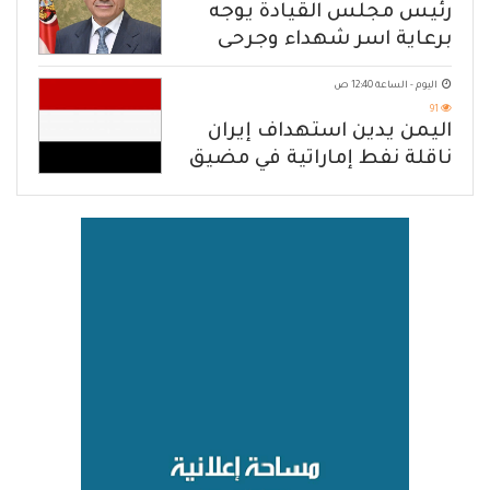
رئيس مجلس القيادة يوجه
برعاية اسر شهداء وجرحى
الهجوم الإرهابي الحوثي والرد
اليوم - الساعة 12:40 ص
الحازم على مصدر التهديد
91
اليمن يدين استهداف إيران
ناقلة نفط إماراتية في مضيق
هرمز