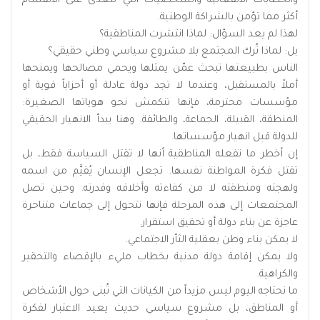
والخطابات الانفعالية والشخصيات التي تتغذى على الانقسام
أكثر مما تؤمن بالشراكة الوطنية.
لهذا لم يعد السؤال: لماذا انتشرت المناطقية؟
بل: لماذا تُرك المجتمع بلا مشروع سياسي وطني حقيقي؟
الناس بطبيعتها تبحث عمّن يمثلها ويحمي مصالحها ويمنحها
أملاً بالمستقبل، وعندما لا تجد دولة عادلة أو أحزاباً قوية أو
مؤسسات محترمة، فإنها تنكمش نحو هوياتها الصغيرة:
المنطقة، القبيلة، الجماعة، والطائفة. وهنا يبدأ الانهيار الحقيقي
للدولة قبل انهيار مؤسساتها.
إن أخطر ما تفعله المناطقية أنها لا تقتل السياسة فقط، بل
تقتل فكرة المواطنة نفسها. تجعل الإنسان يُقيَّم من اسمه
ولهجته ومنطقته لا من كفاءته وأخلاقه وقدرته. وحين تصل
المجتمعات إلى هذه المرحلة فإنها تتحول إلى جماعات متناحرة
عاجزة عن بناء دولة أو تحقيق استقرار.
لا يمكن بناء وطن بعقلية الثأر الاجتماعي.
ولا يمكن إقامة دولة مدنية بخطاب مليء بالإقصاء والتحقير
والكراهية.
ما نحتاجه اليوم ليس مزيداً من الكيانات التي تُبنى حول الأشخاص
أو المناطق، بل مشروع سياسي حديث يعيد الاعتبار لفكرة