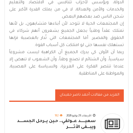
الدولة، ويؤسس لأحزاب تتنافس في الاقتصاد والتعليم
والخدمات والأمن والعدالة، لا في من يملك القدرة الأكبر على
شحن الناس ضد بعضهم البعض.
إن المجتمعات الحية لا تتوحد لأن أبناءها متشابهون، بل لأنها
تمتلك عقداً وطنياً يجعل الجميع يشعرون أنهم شركاء في
الحقوق والمصير. أما المجتمعات التي تُدار بالعصبية فإنها
تستهلك نفسها حتى لو امتلكت كل أسباب القوة.
ربما آن الأوان كي يدرك الجميع أن الكراهية ليست مشروعاً
سياسياً، وأن الشتائم لا تصنع وطناً، وأن الشعوب لا تنهض إلا
عندما تنتصر الفكرة على الغريزة، والسياسة على العصبية،
والمواطنة على المناطقية.
المزيد من مقالات أحمد ناصر حميدان
الأربعاء, 29 يوليو 2026
182
سعيـــــــد عـــولقي.. حـين يـــرحل الجســــــد
ويبــــقى الأثـــــــــر