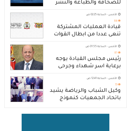
للصحافة والطباعة والنشر
الأمس - الساعة 02:25 ص
84
قيادة العمليات المشتركة
تنعى عددا من ابطال القوات
المسلحة
الأمس - الساعة 01:55 ص
81
رئيس مجلس القيادة يوجه
برعاية اسر شهداء وجرحى
الهجوم الإرهابي الحوثي والرد
الأمس - الساعة 12:41 ص
الحازم على مصدر التهديد
73
وكيل الشباب والرياضة يشيد
باتحاد الجمعيات كنموذج
للانتقال من الإغاثة إلى التنمية