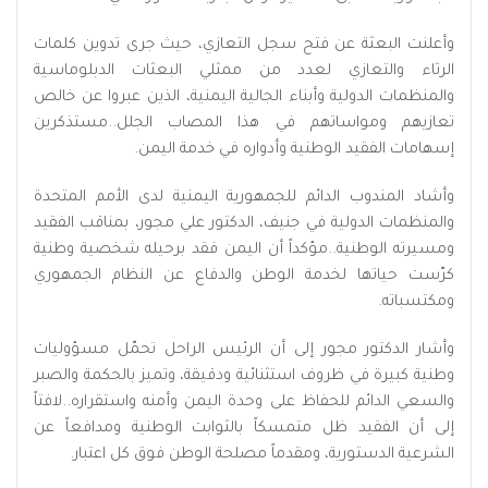
وأعلنت البعثة عن فتح سجل التعازي، حيث جرى تدوين كلمات
الرثاء والتعازي لعدد من ممثلي البعثات الدبلوماسية
والمنظمات الدولية وأبناء الجالية اليمنية، الذين عبروا عن خالص
تعازيهم ومواساتهم في هذا المصاب الجلل..مستذكرين
إسهامات الفقيد الوطنية وأدواره في خدمة اليمن.
وأشاد المندوب الدائم للجمهورية اليمنية لدى الأمم المتحدة
والمنظمات الدولية في جنيف، الدكتور علي مجور، بمناقب الفقيد
ومسيرته الوطنية..مؤكداً أن اليمن فقد برحيله شخصية وطنية
كرّست حياتها لخدمة الوطن والدفاع عن النظام الجمهوري
ومكتسباته.
وأشار الدكتور مجور إلى أن الرئيس الراحل تحمّل مسؤوليات
وطنية كبيرة في ظروف استثنائية ودقيقة، وتميز بالحكمة والصبر
والسعي الدائم للحفاظ على وحدة اليمن وأمنه واستقراره..لافتاً
إلى أن الفقيد ظل متمسكاً بالثوابت الوطنية ومدافعاً عن
الشرعية الدستورية، ومقدماً مصلحة الوطن فوق كل اعتبار.