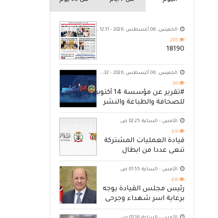
اليوم
من 7 ايام
من 30 يوم
الخميس, 06 أغسطس 2026 - 12:11 ص
205
18190
الخميس, 06 أغسطس 2026 - 10:32 م
90
#تقرير عن مؤسسة 14 أكتوبر
للصحافة والطباعة والنشر
الأمس - الساعة 02:25 ص
69
قيادة العمليات المشتركة
تنعى عددا من ابطال
القوات المسلحة
الأمس - الساعة 01:55 ص
68
رئيس مجلس القيادة يوجه
برعاية اسر شهداء وجرحى
الهجوم الإرهابي الحوثي
الأمس - الساعة 01:16 ص