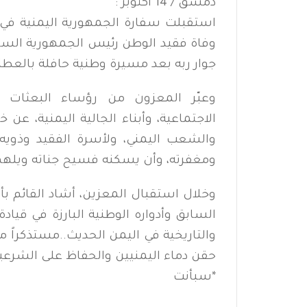
دمشق / 14 أكتوبر :
استقبلت سفارة الجمهورية اليمنية في
وفاة فقيد الوطن رئيس الجمهورية الساب
جوار ربه بعد مسيرة وطنية حافلة بالعطا
وعبّر المعزون من رؤساء البعثات
الاجتماعية، وأبناء الجالية اليمنية، 
والشعب اليمني، ولأسرة الفقيد وذويه
ومغفرته، وأن يسكنه فسيح جناته ويلهم 
وخلال استقبال المعزين، أشاد القائم ب
السابق وأدواره الوطنية البارزة في قياد
والتاريخية في اليمن الحديث..مستذكراً 
حقن دماء اليمنيين والحفاظ على الشرعية
*
سبأنت