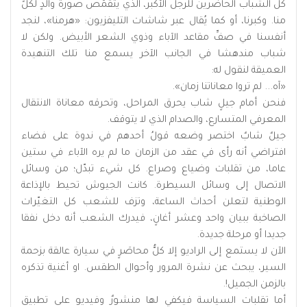
كل الشباب الحاضرين للرجل الأكبر، الذي يتقمّص صورة والدٍ لكلٍّ
منا. وكبرنا، أو كما يُقال عبر شاشات التليفزيون: «هرمنا»، لنجد
أنفسنا في صفِّ مقاعد الآباء وذوي الشعر الأبيض. ولكن لا
شباب مندهشا في الجانب الآخر يسمع منا تلك التنهيدة
العميقة لنقول له:
«آه... لم تروا معاناتنا زمان».
فنحن أمام جيلٍ شاب يحرق المراحل، وتحرقه معاناة الانتقال
المعرفي المتسارع، والصدام الذي لا يتوقف.
جيلٌ شابٌ اختصر وضعه قولُ أحدهم في ندوة على فضاء
افتراضي أنه رأى في عقد من الزمان ما لم يره الآباء في ستين
عاما، من تقلبات وضياع وصراع. كل شيء تبدّل؛ من وسائل
الاتصال إلى وسائل السيطرة. كانت الجيوش تحيط بالإذاعة
الوطنية لتعلن أحداث الساعة، وتزف للشعب كل التغيّرات
الصاخبة ببيان واحد وعشر أغانٍ، فيدرك الشعب أنه دخل نفقا
جديدا أو مرحلة جديدة.
الآن لا يستمع إلى الراديو إلا كلُّ محاصَرٍ في سيارة عالقة بزحمة
السير، يبحث عن نشرة المرور وأحوال الطقس. او أغنية تذكره
بالزمن الجميل!.
أما تقلبات السياسة فيكفي لها منشورٌ وفيديو على تطبيق