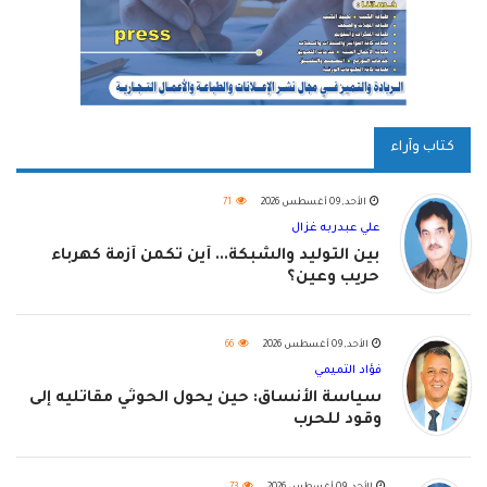
كتاب وآراء
الأحد, 09 أغسطس 2026
71
علي عبدربه غزال
بين التوليد والشبكة... أين تكمن أزمة كهرباء
حريب وعين؟
الأحد, 09 أغسطس 2026
66
فؤاد التميمي
سياسة الأنساق: حين يحول الحوثي مقاتليه إلى
وقود للحرب