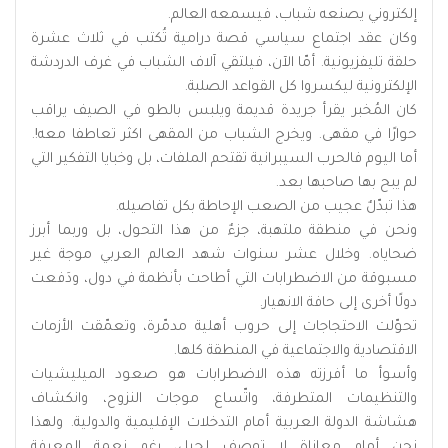
إلكتروني يصنعه شباب، فيسمعه العالم.
وكان عقد اجتماع سياسي قصة درامية تُكتب في ثلاث عشرة
حلقة تليفزيونية. أمّا الآن، فيلتقي آلاف الشباب في غرف الدردشة
الإلكترونية ليكسروا كل القواعد الصلبة.
كان المُخبر يقرأ جريدة قديمة ويلبس بالطو في الصيف يراقب
حوارًا في مقهى. ويخرج الشباب من المقهى اكثر تعاطفا معه!.
أما اليوم فالحرب السيبرانية تقتحم الملفات، بل وخبايا التفكير التي
لم يبح بها صاحبها بعد.
هذا تبدّلٌ عجيب من الصعب الإحاطة بكل تفاصيله.
ونحن في منطقة ملتهبة، جزءٌ من هذا التحول، بل وربما أبرز
ضحاياه. وخلال عشر سنوات شهد العالم العربي موجة غير
مسبوقة من الاضطرابات التي أطاحت بأنظمة في دول، ودَفعت
دولًا أخرى إلى حافة الانهيار.
تحوّلت الاحتجاجات إلى حروب أهلية مدمّرة، وتعمّقت الأزمات
الاقتصادية والاجتماعية في المنطقة كلها.
وأسوأ ما أفرزته هذه الاضطرابات هو صعود الميليشيات
والتنظيمات المتطرفة، واتّساع موجات النزوح، وانكشاف
هشاشة الدولة العربية أمام التدخلات الإقليمية والدولية. ولهذا
نحن أمام معاناة لا توصف لجيلٍ، رغم نعمة المعرفة