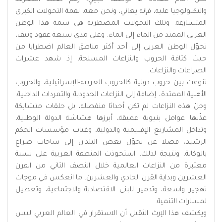
والتكنولوجيا عليه، فإنه يعاني، ونحن معه، نقمة التحولات الكبرى
المتسارعة. وتلك التحولات المضطربة هي سمة هذا الوطن
العربي الممتد من الماء إلى الماء. وعلى مدى سبعة عقود ونيف،
تحوّل الوطن العربي إلى أحد أكثر مناطق العالم اضطرابا من
حيث كثافة الحروب والنزاعات المسلحة، إذ شهد عشرات
الصراعات والنزاعات.
تنوعت بين حروب دولية كالحروب العربية–الإسرائيلية، والحروب
الأهلية الممتدة، إضافة إلى النزاعات الحدودية والتمردات الداخلية.
وجلّ هذه النزاعات لم تكن أحداثا منفصلة، بل حلقات متشابكة
غذّتها عوامل بنيوية عميقة، أبرزها هشاشة الدولة الوطنية،
وتداخل المشاريع الإقليمية والدولية، وغياب مؤسسات الحكم
الرشيد، فضلا عن تحوّل بعض البلدان إلى ساحات صراع
بالوكالة. ونتيجة لذلك، استحوذت المنطقة العربية على نسبة
معتبرة من النزاعات العالمية خلال النصف الثاني من القرن
العشرين وبداية القرن الحادي والعشرين، ما انعكس في موجات
تهجير واسعة، وتدمير للبنى الاقتصادية والاجتماعية، وتعطيل
لمسارات التنمية.
ويكشف هذا الإرث الثقيل أن الاستقرار في العالم العربي ليس