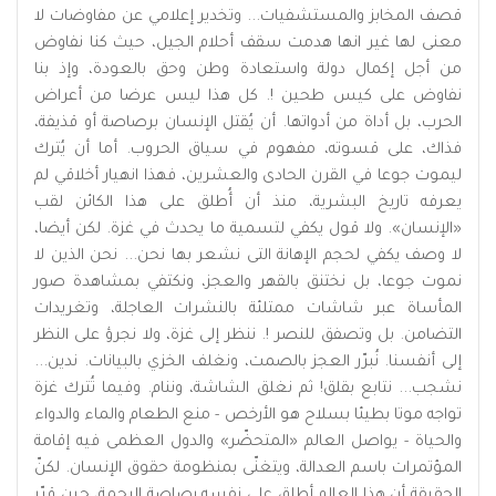
قصف المخابز والمستشفيات... وتخدير إعلامي عن مفاوضات لا
معنى لها غير انها هدمت سقف أحلام الجيل، حيث كنا نفاوض
من أجل إكمال دولة واستعادة وطن وحق بالعودة، وإذ بنا
نفاوض على كيس طحين !. كل هذا ليس عرضا من أعراض
الحرب، بل أداة من أدواتها. أن يُقتل الإنسان برصاصة أو قذيفة،
فذاك، على قسوته، مفهوم في سياق الحروب. أما أن يُترك
ليموت جوعا في القرن الحادى والعشرين، فهذا انهيار أخلاقي لم
يعرفه تاريخ البشرية، منذ أن أُطلق على هذا الكائن لقب
«الإنسان». ولا قول يكفي لتسمية ما يحدث في غزة. لكن أيضا،
لا وصف يكفي لحجم الإهانة التى نشعر بها نحن... نحن الذين لا
نموت جوعا، بل نختنق بالقهر والعجز، ونكتفي بمشاهدة صور
المأساة عبر شاشات ممتلئة بالنشرات العاجلة، وتغريدات
التضامن. بل وتصفق للنصر !. ننظر إلى غزة، ولا نجرؤ على النظر
إلى أنفسنا. نُبرّر العجز بالصمت، ونغلف الخزي بالبيانات. ندين...
نشجب... نتابع بقلق! ثم نغلق الشاشة، وننام. وفيما تُترك غزة
تواجه موتا بطيئا بسلاح هو الأرخص - منع الطعام والماء والدواء
والحياة - يواصل العالم «المتحضّر» والدول العظمى فيه إقامة
المؤتمرات باسم العدالة، ويتغنّى بمنظومة حقوق الإنسان. لكنّ
الحقيقة أن هذا العالم أطلق على نفسه رصاصة الرحمة، حين قرّر