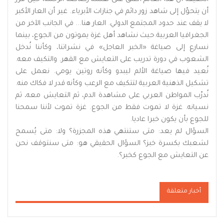
أن يتحوّل إلى شاهد زور دائم في جنازات الأبرياء. غير أن العار الأكبر
لا يقف عند حدود المجتمع الدولي. العار هنا... في الجانب الآخر من
الجغرافيا العربية.حيث نشاهد أهل غزة يموتون من الجوع، بينما
نسارع إلى صياغة «الخبر العاجل» في نشراتنا، وكأننا نُدخل
الشعوب في دورة تدريب على التعايش مع القهر. والتكيف معه.
نُعيد فيها صياغة الألم ليبدو وكأنه روتين يومي. نعمل على
تشكيل الذهنية العربية لتتكيف مع الرعب وكأنه قدر لا فكاك منه.
نُدرّب المواطن العربي على مشاهدة الدم، ثم التعايش معه، ثم
نسيانه. غزة لا تموت فقط من الجوع. غزة تموت لأننا سمحنا
للجوع بأن يكون خبرا عاديا.
السؤال لم يعد: متى ستنتهي هذه المجزرة؟ ولا: متى يُسمح
لشعبك بكسرة خبز؟ السؤال الحقيقي هو: متى سنتوقف نحن
عن التعايش مع الجوع كخبر؟.
أخبار متعلقة