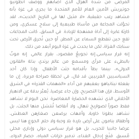
المرضى من شدة الهزال الذي أصابهم. ووصف أنطونيو
جوتيريش الأمين العام للأمم المتحدة ما يجري في غزة بأنه
مشاهد رعب حقيقية، «لا مثيل لها في التاريخ الحديث»، لقد
تحوّلت المجاعة من مأساة طبيعية إلى سلاح عسكري، ومن
كارثة عابرة إلى أداة ممنهجة للإبادة. في السابق، كانت المجاعات
تقع حين تنقطع السماء عن المطر، أو حين تُحرق الأرض تحت
سنابك الغزاة، لكن ما يحدث في غزة اليوم أبعد من ذلك.
إنه قرار سياسى.إنه تجويعٌ مقصود، بقرار عالمي. إنه موتٌ
بالبطيء على مرأى ومسمع من عالم يرتدي بذلة «القانون
الدولي»، بينما يطأ بأقدامه جثث الأطفال. وإذا كان أحد
السياسيين الغربيين قد قال، في لحظة صراحة مريرة، إن ما
يفعله نيتانياهو يعفيهم من أداء «المهمات القذرة» في الشرق
الأوسط، فإن هذا التصريح، وإن جاء عرضيا، يُعبّر بدقة عن الانهيار
الأخلاقي الذي تشهده الحضارة المعاصرة. نحن اليوم لا نشاهد
فقط صوراً لصواريخ تنهال، ولا أنقاضا تُنتشل منها الجثث، بل
نشاهد بطونا خاوية، وأمهات يرضعن صغارهن العطش،
وأطفالا ينامون على أرض باردة بلا وجبة ولا حلم. الجوع هنا ليس
عرضا جانبيا للحرب، بل هو قرار سياسي دولي وإداري محلي
مُسبق. مَنْع إدخال الغذاء، تدمير خزانات المياه، حصار الدواء،