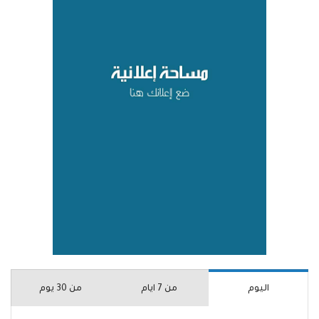
اليوم
من 7 ايام
من 30 يوم