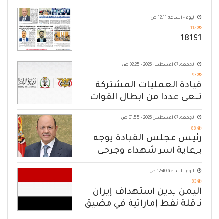
اليوم - الساعة 12:11 ص
112
18191
الجمعة, 07 أغسطس 2026 - 02:25 ص
93
قيادة العمليات المشتركة
تنعى عددا من ابطال القوات
المسلحة
الجمعة, 07 أغسطس 2026 - 01:55 ص
88
رئيس مجلس القيادة يوجه
برعاية اسر شهداء وجرحى
الهجوم الإرهابي الحوثي والرد
اليوم - الساعة 12:40 ص
الحازم على مصدر التهديد
83
اليمن يدين استهداف إيران
ناقلة نفط إماراتية في مضيق
هرمز