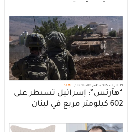
الأربعاء, 05 أغسطس 2026 - 05:50 م
54
“هآرتس”: إسرائيل تسيطر على
602 كيلومتر مربع في لبنان