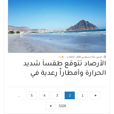
الاثنين, 03 أغسطس 2026 - 04:41 م
61
الأرصاد تتوقّع طقساً شديد
الحرارة وأمطاراً رعدية في
مناطق واسعة
...
5
4
3
2
1
5326