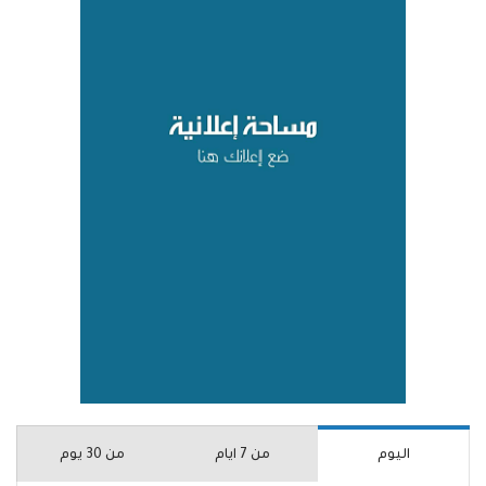
اليوم
من 7 ايام
من 30 يوم