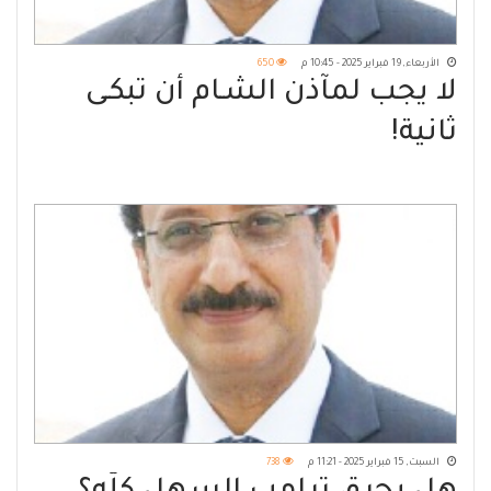
الأربعاء, 19 فبراير 2025 - 10:45 م
650
لا يجب لمآذن الشـام أن تبكـى
ثانية!
السبت, 15 فبراير 2025 - 11:21 م
738