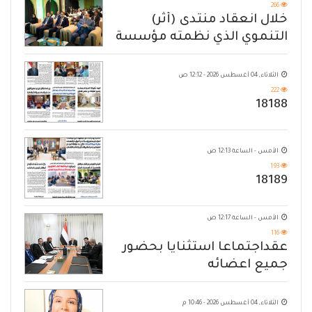
266
خلال انعقاد منتدى (أثر)
التنموي الذي نظمته مؤسسة
حضرموت
الثلاثاء, 04 أغسطس 2026 - 12:12 ص
222
18188
الأمس - الساعة 12:13 ص
193
18189
الأمس - الساعة 12:17 ص
116
عقداجتماعا استثنايا بحضور
جميع اعضائه
الثلاثاء, 04 أغسطس 2026 - 10:46 م