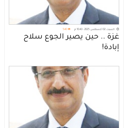
السبت, 02 أغسطس 2025 - 10:43 م
540
غزة .. حين يصير الجوع سلاح
إبادة!