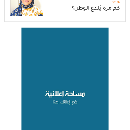
108
كم مرة يُلدغ الوطن؟