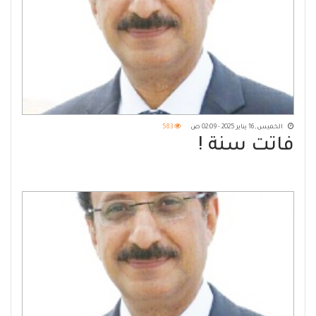
الخميس, 16 يناير 2025 - 02:09 ص
583
فاتت سنة !