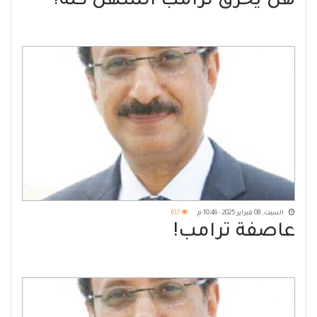
هل يحرق ترامب السهل كلّه؟
السبت, 08 فبراير 2025 - 10:46 م
617
عاصفة ترامب!