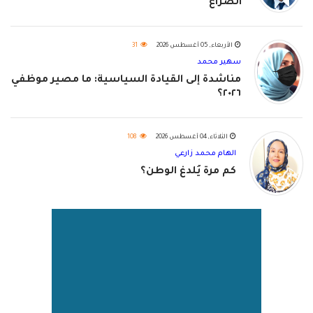
الصراع
الأربعاء, 05 أغسطس 2026
31
سهير محمد
مناشدة إلى القيادة السياسية: ما مصير موظفي
٢٠٢٦؟
الثلاثاء, 04 أغسطس 2026
108
الهام محمد زارعي
كم مرة يُلدغ الوطن؟