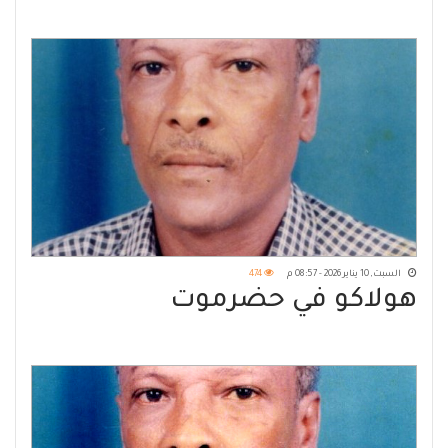
السبت, 10 يناير 2026 - 08:57 م
474
هولاكو في حضرموت