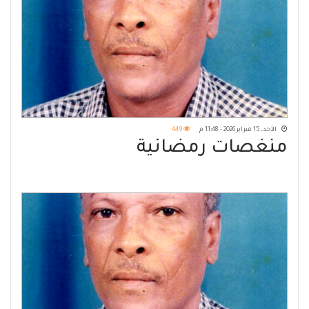
الأحد, 15 فبراير 2026 - 11:48 م
449
منغصات رمضانية