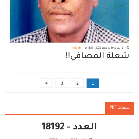
الأربعاء, 19 نوفمبر 2025 - 11:19 م
4063
شعلة المصافي!!
3
2
1
ملفات PDF
العدد - 18192