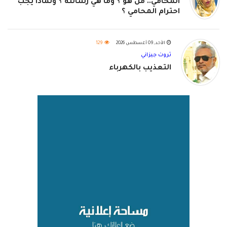
المحامي.. من هو ؟ وما هي رسالته ؟ ولماذا يجب
احترام المحامي ؟
الأحد, 09 أغسطس 2026
129
ثروت جيزاني
التعذيب بالكهرباء