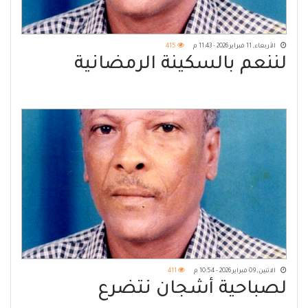
الأربعاء, 11 فبراير 2026 - 11:43 م
415
لننعم بالسكينة الرمضانية
الاثنين, 09 فبراير 2026 - 10:54 م
411
لصباحية أشجان نتضرع