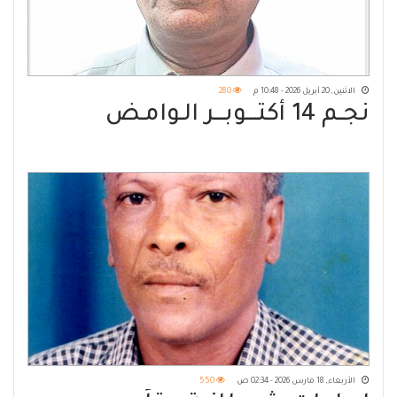
الاثنين, 20 أبريل 2026 - 10:48 م
280
نجــم 14 أكتــــوبــــر الـوامـض
الأربعاء, 18 مارس 2026 - 02:34 ص
550